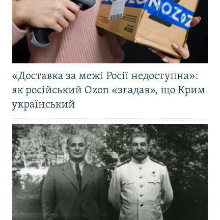
«Доставка за межі Росії недоступна»:
як російський Ozon «згадав», що Крим
український