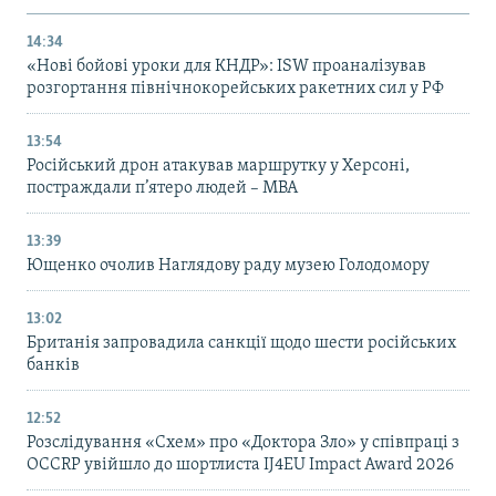
14:34
«Нові бойові уроки для КНДР»: ISW проаналізував
розгортання північнокорейських ракетних сил у РФ
13:54
Російський дрон атакував маршрутку у Херсоні,
постраждали п’ятеро людей – МВА
13:39
Ющенко очолив Наглядову раду музею Голодомору
13:02
Британія запровадила санкції щодо шести російських
банків
12:52
Розслідування «Схем» про «Доктора Зло» у співпраці з
OCCRP увійшло до шортлиста IJ4EU Impact Award 2026