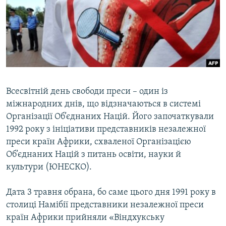
КИТАЙ.ВИКЛИКИ
МУЛЬТИМЕДІА
ФОТО
СПЕЦПРОЄКТИ
ПОДКАСТИ
Всесвітній день свободи преси – один із
міжнародних днів, що відзначаються в системі
КРИМ РЕАЛІЇ
Організації Об’єднаних Націй. Його започаткували
РУС
1992 року з ініціативи представників незалежної
УКР
преси країн Африки, схваленої Організацією
Об’єднаних Націй з питань освіти, науки й
КТАТ
культури (ЮНЕСКО).
ДОЛУЧАЙСЯ!
Дата 3 травня обрана, бо саме цього дня 1991 року в
столиці Намібії представники незалежної преси
країн Африки прийняли «Віндхукську