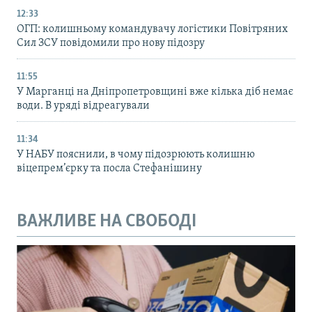
12:33
ОГП: колишньому командувачу логістики Повітряних
Сил ЗСУ повідомили про нову підозру
11:55
У Марганці на Дніпропетровщині вже кілька діб немає
води. В уряді відреагували
11:34
У НАБУ пояснили, в чому підозрюють колишню
віцепрем’єрку та посла Стефанішину
ВАЖЛИВЕ НА СВОБОДІ