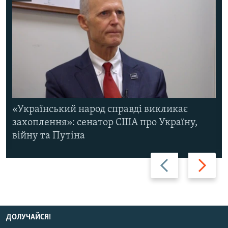
«Український народ справді викликає
захоплення»: сенатор США про Україну,
війну та Путіна
Назад
Вперед
ДОЛУЧАЙСЯ!