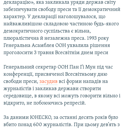
декларацію», яка закликала уряди держав світу
забезпечувати свободу преси та її демократичний
Усі сайти RFE/RL
характер. У декларації наголошувалося, що
найважливішою складовою частиною будь-якого
демократичного суспільства є вільна,
плюралістична й незалежна преса. 1993 року
Генеральна Асамблея ООН ухвалила рішення
проголосити 3 травня Всесвітнім днем преси
Генеральний секретар ООН Пан Ґі Мун під час
конференції, присвяченої Всесвітньому дню
свободи преси,
засудив
всі форми нападів на
журналістів і закликав держави створити
середовище, в якому всі можуть говорити вільно і
відкрито, не побоюючись репресій.
За даними ЮНЕСКО, за останні десять років було
вбито понад 600 журналістів. При цьому дев’ять з