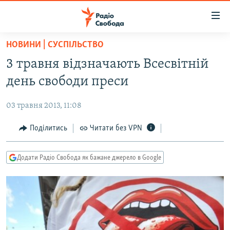
Доступність
посилання
Перейти
НОВИНИ | СУСПІЛЬСТВО
до
РАДІО СВОБОДА – 70 РОКІВ
3 травня відзначають Всесвітній
основного
ВСЕ ЗА ДОБУ
матеріалу
день свободи преси
СТАТТІ
Перейти
до
03 травня 2013, 11:08
ВІЙНА
ПОЛІТИКА
основної
РОСІЙСЬКА «ФІЛЬТРАЦІЯ»
Поділитись
Читати без VPN
ЕКОНОМІКА
навігації
Перейти
ДОНБАС.РЕАЛІЇ
СУСПІЛЬСТВО
до
Додати Радіо Свобода як бажане джерело в Google
КРИМ.РЕАЛІЇ
КУЛЬТУРА
пошуку
ТИ ЯК?
СПОРТ
СХЕМИ
УКРАЇНА
ПРИАЗОВ’Я
СВІТ