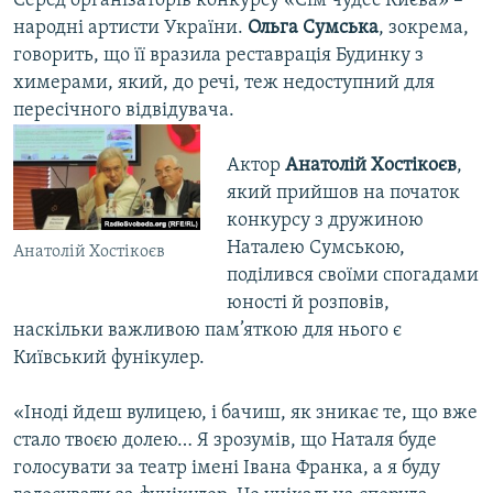
Серед організаторів конкурсу «Сім чудес Києва» –
народні артисти України.
Ольга Сумська
, зокрема,
говорить, що її вразила реставрація Будинку з
химерами, який, до речі, теж недоступний для
пересічного відвідувача.
Актор
Анатолій Хостікоєв
,
який прийшов на початок
конкурсу з дружиною
Наталею Сумською,
Анатолій Хостікоєв
поділився своїми спогадами
юності й розповів,
наскільки важливою пам’яткою для нього є
Київський фунікулер.
«Іноді йдеш вулицею, і бачиш, як зникає те, що вже
стало твоєю долею… Я зрозумів, що Наталя буде
голосувати за театр імені Івана Франка, а я буду