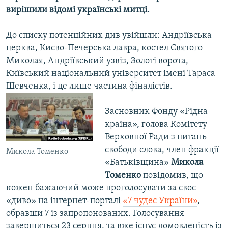
вирішили відомі українські митці.
Усі сайти RFE/RL
До списку потенційних див увійшли: Андріївська
церква, Києво-Печерська лавра, костел Святого
Миколая, Андріївський узвіз, Золоті ворота,
Київський національний університет імені Тараса
Шевченка, і це лише частина фіналістів.
Засновник Фонду «Рідна
країна», голова Комітету
Верховної Ради з питань
свободи слова, член фракції
Микола Томенко
«Батьківщина»
Микола
Томенко
повідомив, що
кожен бажаючий може проголосувати за своє
«диво» на інтернет-порталі
«7 чудес України»
,
обравши 7 із запропонованих. Голосування
завершиться 23 серпня, та вже існує домовленість із