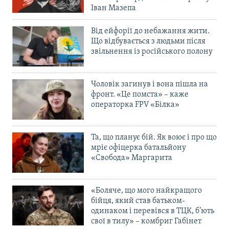
Іван Мазепа
Від ейфорії до небажання жити.
Що відбувається з людьми після
звільнення із російського полону
Чоловік загинув і вона пішла на
фронт. «Це помста» – каже
операторка FPV «Білка»
Та, що планує бій. Як воює і про що
мріє офіцерка батальйону
«Свобода» Маргарита
«Боляче, що мого найкращого
бійця, який став батьком-
одинаком і перевівся в ТЦК, б’ють
свої в тилу» – комбриг Габінет