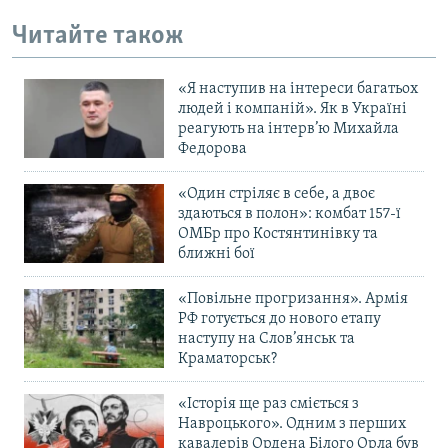
Читайте також
«Я наступив на інтереси багатьох
людей і компаній». Як в Україні
реагують на інтерв’ю Михайла
Федорова
«Один стріляє в себе, а двоє
здаються в полон»: комбат 157-ї
ОМБр про Костянтинівку та
ближні бої
«Повільне прогризання». Армія
РФ готується до нового етапу
наступу на Слов’янськ та
Краматорськ?
«Історія ще раз сміється з
Навроцького». Одним з перших
кавалерів Ордена Білого Орла був