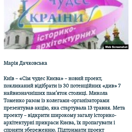
МУЛЬТИМЕДІА
ФОТО
СПЕЦПРОЄКТИ
ПОДКАСТИ
КРИМ РЕАЛІЇ
РУС
Марія Дачковська
УКР
Київ – «Сім чудес Києва» – новий проект,
КТАТ
покликаний відібрати із 30 потенційних «див» 7
найвизначніших пам’яток столиці. Микола
ДОЛУЧАЙСЯ!
Томенко разом із колегами-організаторами
презентував акцію, яка стартувала 13 травня. Мета
проекту – відкрити широкому загалу історико-
архітектурні прикраси Києва, їх пропагувати і
сприяти збереженню. Підтримати проект