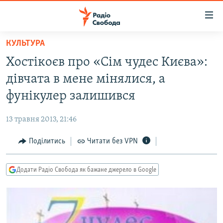
Доступність
посилання
Перейти
КУЛЬТУРА
до
РАДІО СВОБОДА – 70 РОКІВ
Хостікоєв про «Сім чудес Києва»:
основного
ВСЕ ЗА ДОБУ
матеріалу
дівчата в мене мінялися, а
СТАТТІ
Перейти
фунікулер залишився
до
ВІЙНА
ПОЛІТИКА
основної
13 травня 2013, 21:46
РОСІЙСЬКА «ФІЛЬТРАЦІЯ»
ЕКОНОМІКА
навігації
Перейти
Поділитись
Читати без VPN
ДОНБАС.РЕАЛІЇ
СУСПІЛЬСТВО
до
КРИМ.РЕАЛІЇ
КУЛЬТУРА
пошуку
Додати Радіо Свобода як бажане джерело в Google
ТИ ЯК?
СПОРТ
СХЕМИ
УКРАЇНА
КИТАЙ.ВИКЛИКИ
СВІТ