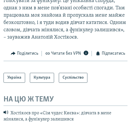
голосувати за фунікулер. Це унікальна споруда,
однак з ним в мене пов’язані особисті спогади. Там
працювала моя знайома й пропускала мене майже
безкоштовно, і я туди водив дівчат кататися. Одним
словом, дівчата мінялися, а фунікулер залишився»,
– зауважив Анатолій Хостікоєв.
Поділитись
Читати без VPN
Підписатись
Україна
Культура
Суспільство
НА ЦЮ Ж ТЕМУ
Хостікоєв про «Сім чудес Києва»: дівчата в мене
мінялися, а фунікулер залишився