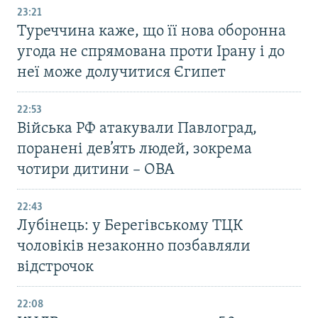
23:21
Туреччина каже, що її нова оборонна
угода не спрямована проти Ірану і до
неї може долучитися Єгипет
22:53
Війська РФ атакували Павлоград,
поранені дев’ять людей, зокрема
чотири дитини – ОВА
22:43
Лубінець: у Берегівському ТЦК
чоловіків незаконно позбавляли
відстрочок
22:08