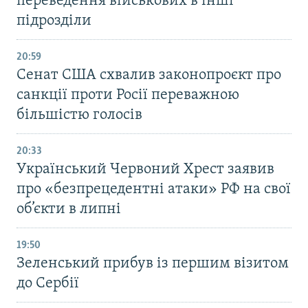
переведення військових в інші
підрозділи
20:59
Cенат США схвалив законопроєкт про
санкції проти Росії переважною
більшістю голосів
20:33
Український Червоний Хрест заявив
про «безпрецедентні атаки» РФ на свої
об’єкти в липні
19:50
Зеленський прибув із першим візитом
до Сербії