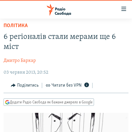
Доступність
посилання
Перейти
ПОЛІТИКА
до
РАДІО СВОБОДА – 70 РОКІВ
6 регіоналів стали мерами ще 6
основного
ВСЕ ЗА ДОБУ
матеріалу
міст
СТАТТІ
Перейти
до
Дмитро Баркар
ВІЙНА
ПОЛІТИКА
основної
03 червня 2013, 20:52
РОСІЙСЬКА «ФІЛЬТРАЦІЯ»
ЕКОНОМІКА
навігації
Перейти
ДОНБАС.РЕАЛІЇ
СУСПІЛЬСТВО
Поділитись
Читати без VPN
до
КРИМ.РЕАЛІЇ
КУЛЬТУРА
пошуку
Додати Радіо Свобода як бажане джерело в Google
ТИ ЯК?
СПОРТ
СХЕМИ
УКРАЇНА
КИТАЙ.ВИКЛИКИ
СВІТ