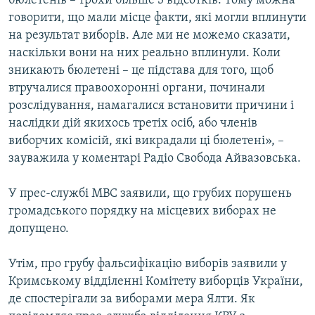
бюлетенів – трохи більше 3 відсотків. Тому можна
говорити, що мали місце факти, які могли вплинути
на результат виборів. Але ми не можемо сказати,
наскільки вони на них реально вплинули. Коли
зникають бюлетені – це підстава для того, щоб
втручалися правоохоронні органи, починали
розслідування, намагалися встановити причини і
наслідки дій якихось третіх осіб, або членів
виборчих комісій, які викрадали ці бюлетені», –
зауважила у коментарі Радіо Свобода Айвазовська.
У прес-службі МВС заявили, що грубих порушень
громадського порядку на місцевих виборах не
допущено.
Утім, про грубу фальсифікацію виборів заявили у
Кримському відділенні Комітету виборців України,
де спостерігали за виборами мера Ялти. Як