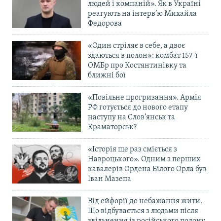
людей і компаній». Як в Україні
реагують на інтерв’ю Михайла
Федорова
«Один стріляє в себе, а двоє
здаються в полон»: комбат 157-ї
ОМБр про Костянтинівку та
ближні бої
«Повільне прогризання». Армія
РФ готується до нового етапу
наступу на Слов’янськ та
Краматорськ?
«Історія ще раз сміється з
Навроцького». Одним з перших
кавалерів Ордена Білого Орла був
Іван Мазепа
Від ейфорії до небажання жити.
Що відбувається з людьми після