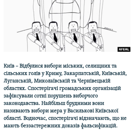
МУЛЬТИМЕДІА
ФОТО
СПЕЦПРОЄКТИ
ПОДКАСТИ
КРИМ РЕАЛІЇ
РУС
Київ – Відбулися вибори міських, селищних та
УКР
сільських голів у Криму, Закарпатській, Київській,
Луганській, Миколаївській та Чернівецькій
КТАТ
областях. Спостерігачі громадських організацій
зафіксували сотні порушень виборчого
ДОЛУЧАЙСЯ!
законодавства. Найбільш брудними вони
називають вибори мера у Василькові Київської
області. Водночас, спостерігачі відзначають, що не
мають беззастережних доказів фальсифікацій.