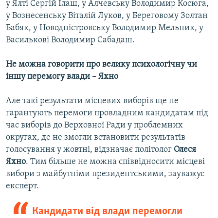
у Ялті Сергій Ілаш, у Алчевську Володимир Косюга,
у Вознесенську Віталій Луков, у Береговому Золтан
Бабяк, у Новодністровську Володимир Мельник, у
Василькові Володимир Сабадаш.
Не можна говорити про велику психологічну чи
іншу перемогу влади – Яхно
Але такі результати місцевих виборів ще не
гарантують перемоги провладним кандидатам під
час виборів до Верховної Ради у проблемних
округах, де не змогли встановити результатів
голосування у жовтні, відзначає політолог
Олеся
Яхно
. Тим більше не можна співвідносити місцеві
вибори з майбутніми президентськими, зауважує
експерт.
Кандидати від влади перемогли