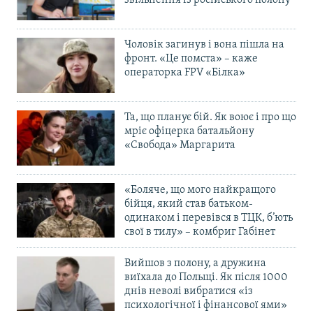
звільнення із російського полону
Чоловік загинув і вона пішла на
фронт. «Це помста» – каже
операторка FPV «Білка»
Та, що планує бій. Як воює і про що
мріє офіцерка батальйону
«Свобода» Маргарита
«Боляче, що мого найкращого
бійця, який став батьком-
одинаком і перевівся в ТЦК, б’ють
свої в тилу» – комбриг Габінет
Вийшов з полону, а дружина
виїхала до Польщі. Як після 1000
днів неволі вибратися «із
психологічної і фінансової ями»