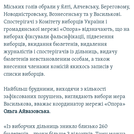
Усі сайти RFE/RL
Міських голів обрали у Ялті, Алчевську, Береговому,
Новодністровську, Вознесенську та у Василькові.
Спостерігачі з Комітету виборців України і
громадянської мережі «Опора» відзначають, що на
виборах фіксували фальсифікації, підвезення
виборців, вкидання бюлетенів, видалення
журналістів і спостерігачів із дільниць, видачу
бюлетенів невстановленим особам, а також
внесення членами комісій якихось записів у
списки виборців.
Найбільш брудними, виходячи з кількості
зафіксованих порушень, виглядають вибори мера
Василькова, вважає координатор мережі «Опора»
Ольга Айвазовська
.
«Із виборчих дільниць зникло близько 260