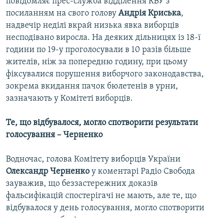
повідомляє прес-служба відділення КВУ з
посиланням на свого голову
Андрія Криська
,
надвечір неділі вкрай низька явка виборців
несподівано виросла. На деяких дільницях із 18-ї
години по 19-у проголосували в 10 разів більше
жителів, ніж за попередню годину, при цьому
фіксувалися порушення виборчого законодавства,
зокрема вкидання пачок бюлетенів в урни,
зазначають у Комітеті виборців.
Те, що відбувалося, могло спотворити результати
голосування – Черненко
Водночас, голова Комітету виборців України
Олександр Черненко
у коментарі Радіо Свобода
зауважив, що беззастережних доказів
фальсифікацій спостерігачі не мають, але те, що
відбувалося у день голосування, могло спотворити