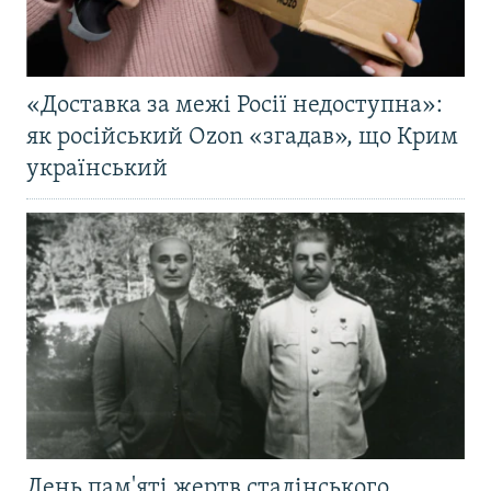
«Доставка за межі Росії недоступна»:
як російський Ozon «згадав», що Крим
український
День пам'яті жертв сталінського