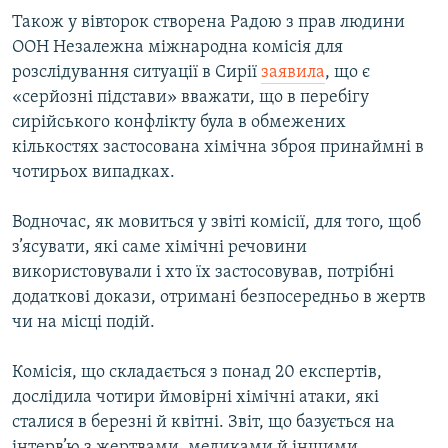
Також у вівторок створена Радою з прав людини
ООН Незалежна міжнародна комісія для
розслідування ситуації в Сирії
заявила
, що є
«серйозні підстави» вважати, що в перебігу
сирійського конфлікту була в обмежених
кількостях застосована хімічна зброя принаймні в
чотирьох випадках.
Водночас, як мовиться у звіті комісії, для того, щоб
з’ясувати, які саме хімічні речовини
використовували і хто їх застосовував, потрібні
додаткові докази, отримані безпосередньо в жертв
чи на місці подій.
Комісія, що складається з понад 20 експертів,
дослідила чотири ймовірні хімічні атаки, які
сталися в березні й квітні. Звіт, що базується на
інтерв’ю з жертвами, медиками й іншими