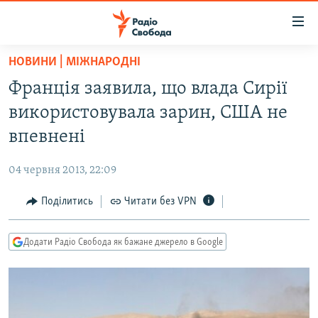
Доступність
посилання
Перейти
НОВИНИ | МІЖНАРОДНІ
до
РАДІО СВОБОДА – 70 РОКІВ
Франція заявила, що влада Сирії
основного
ВСЕ ЗА ДОБУ
матеріалу
використовувала зарин, США не
СТАТТІ
Перейти
впевнені
до
ВІЙНА
ПОЛІТИКА
основної
04 червня 2013, 22:09
РОСІЙСЬКА «ФІЛЬТРАЦІЯ»
ЕКОНОМІКА
навігації
Перейти
Поділитись
Читати без VPN
ДОНБАС.РЕАЛІЇ
СУСПІЛЬСТВО
до
КРИМ.РЕАЛІЇ
КУЛЬТУРА
пошуку
Додати Радіо Свобода як бажане джерело в Google
ТИ ЯК?
СПОРТ
СХЕМИ
УКРАЇНА
КИТАЙ.ВИКЛИКИ
СВІТ