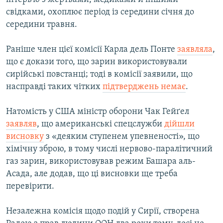
свідками, охоплює період із середини січня до
середини травня.
Раніше член цієї комісії Карла дель Понте
заявляла
,
що є докази того, що зарин використовували
сирійські повстанці; тоді в комісії заявили, що
насправді таких чітких
підтверджень немає
.
Натомість у США міністр оборони Чак Гейґел
заявляв
, що американські спецслужби
дійшли
висновку
з «деяким ступенем упевненості», що
хімічну зброю, в тому числі нервово-паралітичний
газ зарин, використовував режим Башара аль-
Асада, але додав, що ці висновки ще треба
перевірити.
Незалежна комісія щодо подій у Сирії, створена