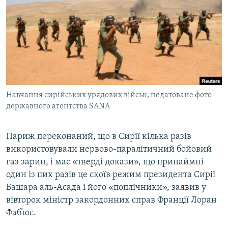
МУЛЬТИМЕДІА
ФОТО
СПЕЦПРОЄКТИ
ПОДКАСТИ
КРИМ РЕАЛІЇ
Навчання сирійських урядових військ, недатоване фото
РУС
державного агентства SANA
УКР
Париж переконаний, що в Сирії кілька разів
КТАТ
використовували нервово-паралітичний бойовий
газ зарин, і має «тверді докази», що принаймні
ДОЛУЧАЙСЯ!
один із цих разів це скоїв режим президента Сирії
Башара аль-Асада і його «поплічники», заявив у
вівторок міністр закордонних справ Франції Лоран
Фаб’юс.