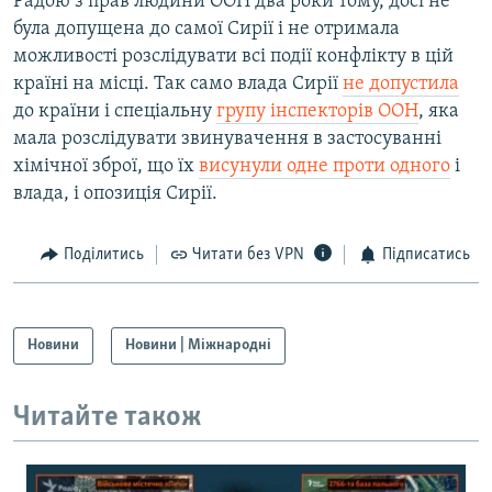
Радою з прав людини ООН два роки тому, досі не
була допущена до самої Сирії і не отримала
можливості розслідувати всі події конфлікту в цій
країні на місці. Так само влада Сирії
не допустила
до країни і спеціальну
групу інспекторів ООН
, яка
мала розслідувати звинувачення в застосуванні
хімічної зброї, що їх
висунули одне проти одного
і
влада, і опозиція Сирії.
Поділитись
Читати без VPN
Підписатись
Новини
Новини | Міжнародні
Читайте також