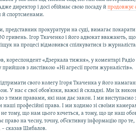
 Адже директор і досі обіймає свою посаду й
продовжує 
 й спортсменами.
, представник прокуратури на суді, вимагає покарати
0 гривень. Ігор Ткаченко і його адвокат вважають, що
іщук на процесі відмовився спілкуватися із журналіст
в, кореспондент «Дзеркала тижня», у коментарі Радіо
 прийшов з листівкою «Ні агресії проти журналістів».
ідтримати свого колегу Ігоря Ткаченка у його намага
ом. У нас є свої обов’язки, важкі й складні. Ми їх вико
о з тими правами, які нам дає закон. І ми виступаємо з
 наші професійні права. І ми ходимо зі своїми камера
е тому, що нам цього хочеться, а тому, що це наш обов
ає право на чесну, точну, об’єктивну інформацію про те,
, – сказав Шибалов.