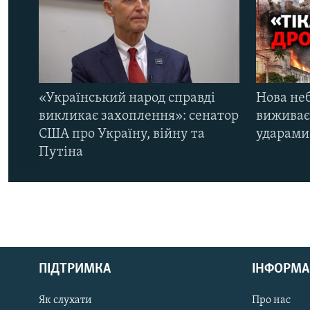
«Український народ справді
Нова неб
викликає захоплення»: сенатор
виживає
США про Україну, війну та
ударами 
Путіна
КРИМ РЕАЛІЇ
РУС
ПІДТРИМКА
ІНФОРМА
УКР
КТАТ
Як слухати
Про нас