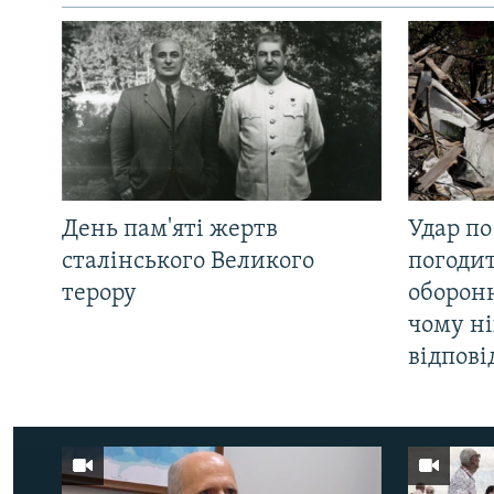
День пам'яті жертв
Удар по
сталінського Великого
погоди
терору
оборонн
чому ні
відпові