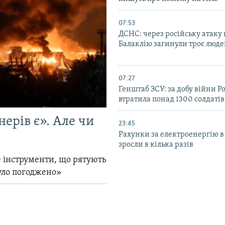
07:53
ДСНС: через російську атаку 
Балаклію загинули троє люд
07:27
Генштаб ЗСУ: за добу війни Ро
втратила понад 1300 солдатів
ерів є». Але чи
23:45
Рахунки за електроенергію в
зросли в кілька разів
 інструменти, що рятують
уло погоджено»