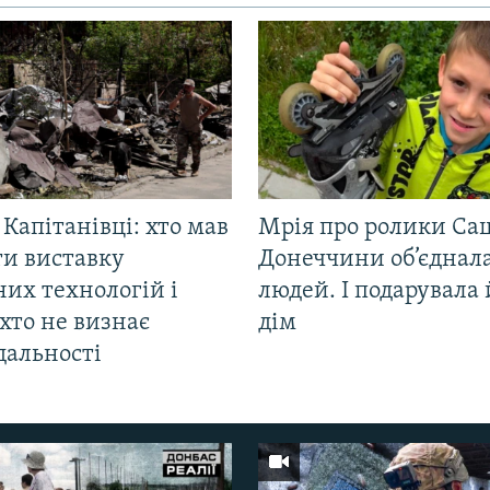
 Капітанівці: хто мав
Мрія про ролики Са
ти виставку
Донеччини об’єднала
их технологій і
людей. І подарувала
хто не визнає
дім
дальності