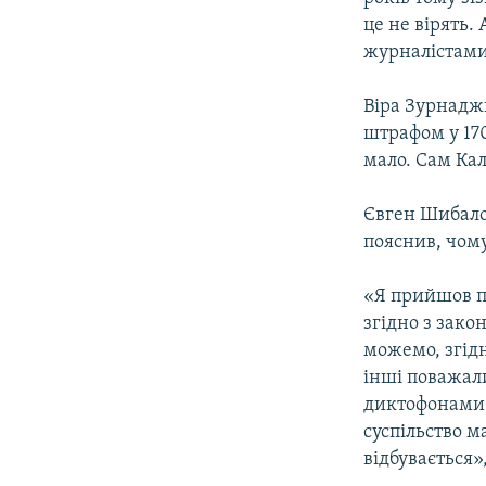
це не вірять.
журналістами
Віра Зурнаджи
штрафом у 170
мало. Сам Кал
Євген Шибало
пояснив, чому
«Я прийшов п
згідно з закон
можемо, згідн
інші поважали
диктофонами н
суспільство м
відбувається»