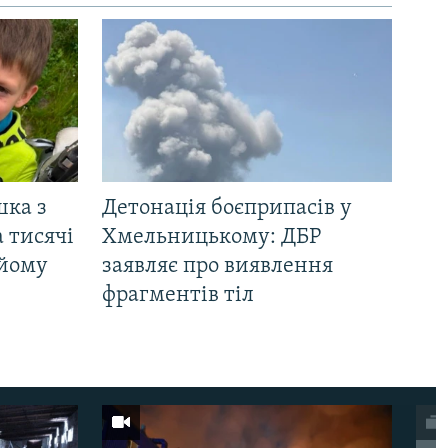
шка з
Детонація боєприпасів у
 тисячі
Хмельницькому: ДБР
 йому
заявляє про виявлення
фрагментів тіл