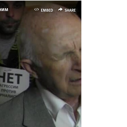
рним
EMBED
SHARE