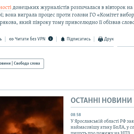
ності
донецьких журналістів розпочалася в вівторок на с
ї; вона виграла процес проти голови ГО «Комітет вибо
якова, який півроку тому привселюдно її обізвав слов
ь
Читати без VPN
Підписатись
Друк
овини | Свобода слова
ОСТАННІ НОВИНИ
08:58
У Ярославській області РФ за
наймасовішу атаку БпЛА, у 
пишуть про пожежу на НПЗ