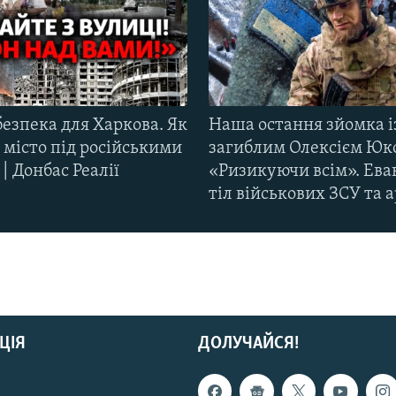
езпека для Харкова. Як
Наша остання зйомка і
 місто під російськими
загиблим Олексієм Юк
| Донбас Реалії
«Ризикуючи всім». Ева
тіл військових ЗСУ та а
ЦІЯ
ДОЛУЧАЙСЯ!