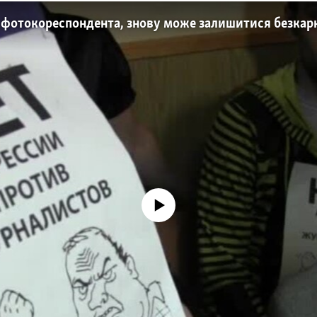
в фотокореспондента, знову може залишитися безка
No media source currently available