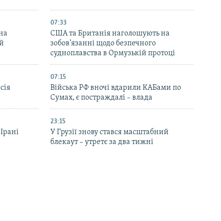
07:33
на
США та Британія наголошують на
ей
зобов’язанні щодо безпечного
судноплавства в Ормузькій протоці
07:15
сія
Війська РФ вночі вдарили КАБами по
Сумах, є постраждалі – влада
23:15
 Ірані
У Грузії знову стався масштабний
блекаут – утретє за два тижні