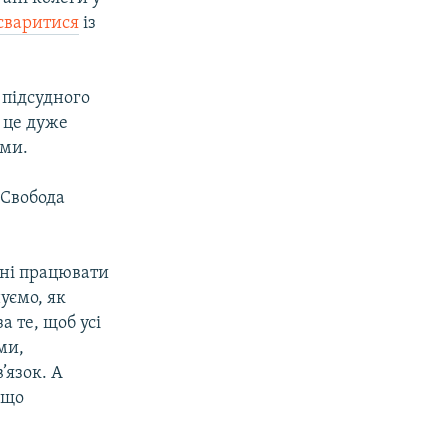
сваритися
із
 підсудного
 це дуже
ами.
 Свобода
нні працювати
нуємо, як
а те, щоб усі
ми,
’язок. А
 що