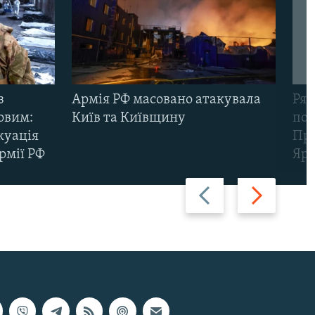
з
Армія РФ масовано атакувала
Рят
овим:
Київ та Київщину
пов
куація
Про
рмії РФ
Яр
Назад
Вперед