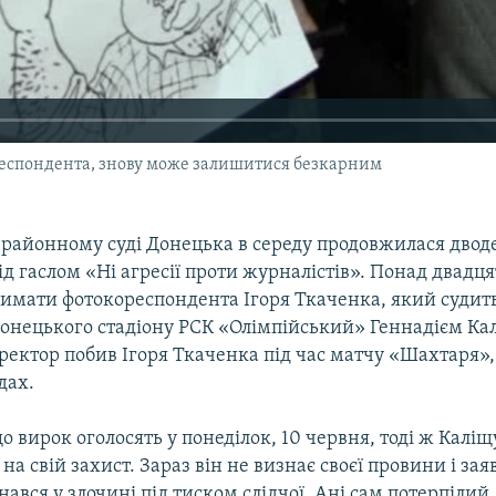
респондента, знову може залишитися безкарним
 районному суді Донецька в середу продовжилася двод
ід гаслом «Ні агресії проти журналістів». Понад двадця
имати фотокореспондента Ігоря Ткаченка, який судить
онецького стадіону РСК «Олімпійський» Геннадієм Ка
ректор побив Ігоря Ткаченка під час матчу «Шахтаря»,
дах.
о вирок оголосять у понеділок, 10 червня, тоді ж Каліщ
на свій захист. Зараз він не визнає своєї провини і зая
знався у злочині під тиском слідчої. Ані сам потерпілий,