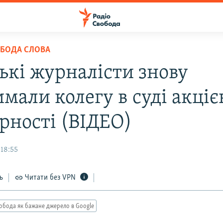
ОБОДА СЛОВА
ькі журналісти знову
мали колегу в суді акці
арності (ВІДЕО)
 18:55
ь
Читати без VPN
обода як бажане джерело в Google