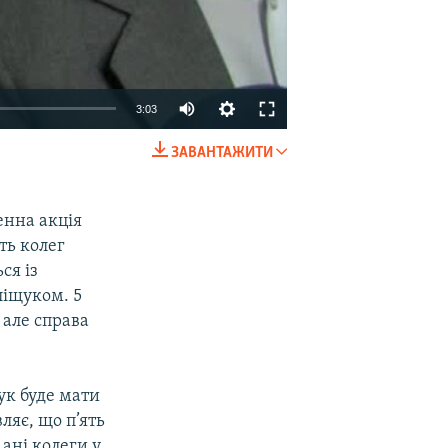
3:03
ЗАВАНТАЖИТИ
EMBED
SHARE
енна акція
ть колег
ся із
ліщуком. 5
 але справа
ук буде мати
вляє, що п’ять
 ані колеги у