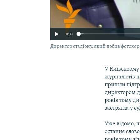
0:00
Директор стадіону, який побив фотоко
У Київському
журналістів п
пришли підтр
директором д
років тому ди
застрягла у су
Уже відомо, щ
останнє слово 
років тому зі