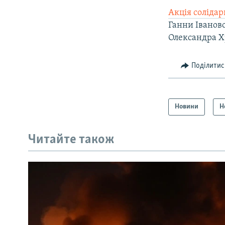
Акція солідар
Ганни Іваново
Олександра Хр
Поділитис
Новини
Н
Читайте також