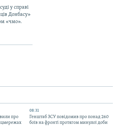
уді у справі
рців Донбасу»
ом «чмо».
08:31
явили про
Генштаб ЗСУ повідомив про понад 260
соцмережах
боїв на фронті протягом минулої доби