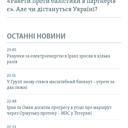
«Ракети проти балістики в партнерів
є». Але чи дістануться Україні?
ОСТАННІ НОВИНИ
23:45
Рахунки за електроенергію в Ірані зросли в кілька
разів
23:15
У Грузії знову стався масштабний блекаут – утретє за
два тижні
22:48
Іран та Оман досягли прогресу в угоді про маршрут
через Ормузьку протоку – МЗС у Тегерані
22:23