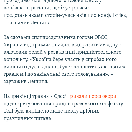
проводимо візити діючого голови ОБСЄ у
конфліктні регіони, щоб зустрітися з
представниками сторін-учасників цих конфліктів»,
Усі сайти RFE/RL
– зазначив Дещиця.
За словами спецпредставника голови ОБСЄ,
Україна відігравала і надалі відіграватиме одну з
ключових ролей у розв'язанні придністровського
конфлікту. «Україна бере участь у спробах його
вирішити дуже давно і буде залишатись активним
гравцем і по закінченні свого головування», –
зауважив Дещиця.
Наприкінці травня в Одесі
тривали переговори
щодо врегулювання придністровського конфлікту.
Тоді було вирішено лише низку дрібних
практичних питань.