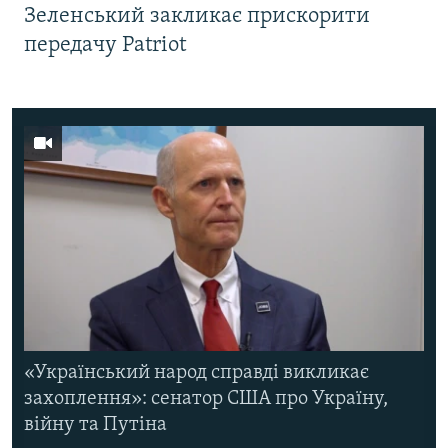
Зеленський закликає прискорити
передачу Patriot
«Український народ справді викликає
захоплення»: сенатор США про Україну,
війну та Путіна