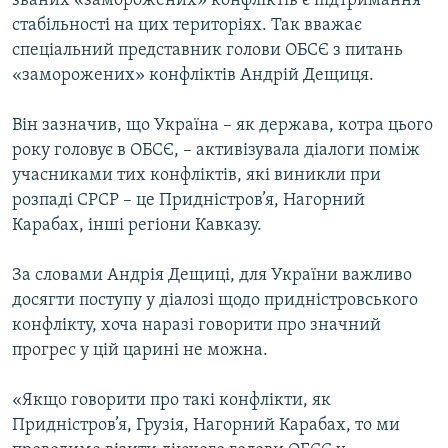
званих «заморожених» конфліктів є підтримання
КИТАЙ.ВИКЛИКИ
стабільності на цих територіях. Так вважає
спеціальний представник голови ОБСЄ з питань
МУЛЬТИМЕДІА
«заморожених» конфліктів Андрій Дещиця.
ФОТО
Він зазначив, що Україна – як держава, котра цього
СПЕЦПРОЄКТИ
року головує в ОБСЄ, – активізувала діалоги поміж
ПОДКАСТИ
учасниками тих конфліктів, які виникли при
розпаді СРСР – це Придністров’я, Нагорний
КРИМ РЕАЛІЇ
Карабах, інші регіони Кавказу.
РУС
За словами Андрія Дещиці, для України важливо
УКР
досягти поступу у діалозі щодо придністровського
КТАТ
конфлікту, хоча наразі говорити про значний
прогрес у цій царині не можна.
ДОЛУЧАЙСЯ!
«Якщо говорити про такі конфлікти, як
Придністров’я, Грузія, Нагорний Карабах, то ми