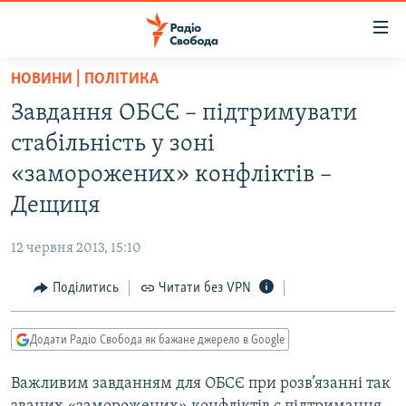
Доступність
посилання
Перейти
НОВИНИ | ПОЛІТИКА
до
РАДІО СВОБОДА – 70 РОКІВ
Завдання ОБСЄ – підтримувати
основного
ВСЕ ЗА ДОБУ
матеріалу
стабільність у зоні
СТАТТІ
Перейти
«заморожених» конфліктів –
до
ВІЙНА
ПОЛІТИКА
Дещиця
основної
РОСІЙСЬКА «ФІЛЬТРАЦІЯ»
ЕКОНОМІКА
навігації
12 червня 2013, 15:10
Перейти
ДОНБАС.РЕАЛІЇ
СУСПІЛЬСТВО
до
Поділитись
Читати без VPN
КРИМ.РЕАЛІЇ
КУЛЬТУРА
пошуку
ТИ ЯК?
СПОРТ
Додати Радіо Свобода як бажане джерело в Google
СХЕМИ
УКРАЇНА
Важливим завданням для ОБСЄ при розв’язанні так
ПРИАЗОВ’Я
СВІТ