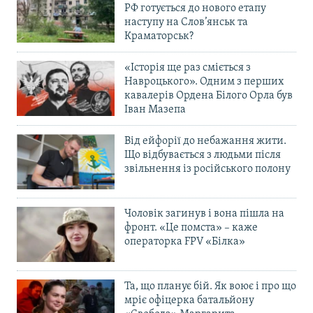
РФ готується до нового етапу
наступу на Слов’янськ та
Краматорськ?
«Історія ще раз сміється з
Навроцького». Одним з перших
кавалерів Ордена Білого Орла був
Іван Мазепа
Від ейфорії до небажання жити.
Що відбувається з людьми після
звільнення із російського полону
Чоловік загинув і вона пішла на
фронт. «Це помста» – каже
операторка FPV «Білка»
Та, що планує бій. Як воює і про що
мріє офіцерка батальйону