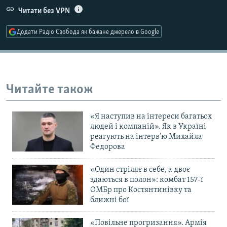
Усі сайти RFE/RL
Читати без VPN
Додати Радіо Свобода як бажане джерело в Google
Читайте також
«Я наступив на інтереси багатьох
людей і компаній». Як в Україні
реагують на інтерв’ю Михайла
Федорова
«Один стріляє в себе, а двоє
здаються в полон»: комбат 157-ї
ОМБр про Костянтинівку та
ближні бої
«Повільне прогризання». Армія