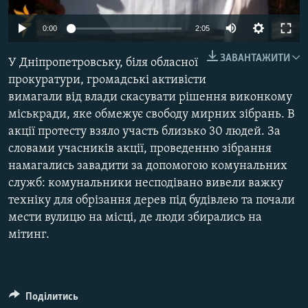
МУЛЬТИМЕДІА
0:00
2:05
ФОТО
ЗАВАНТАЖИТИ
СПЕЦПРОЄКТИ
У Дніпропетровську, біля обласної
прокуратури, громадські активісти
ПОДКАСТИ
вимагали від влади скасувати рішення виконкому
міськради, яке обмежує свободу мирних зібрань. В
КРИМ РЕАЛІЇ
акції протесту взяло участь близько 30 людей. За
РУС
словами учасників акції, проведенню зібрання
намагались завадити за допомогою комунальних
УКР
служб: комунальники несподівано вивели важку
КТАТ
техніку для обрізання дерев під будівлею та почали
мести вулицю на місці, де люди збирались на
ДОЛУЧАЙСЯ!
мітинг.
Поділитись