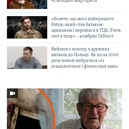
«Свобода» Маргарита
«Боляче, що мого найкращого
бійця, який став батьком-
одинаком і перевівся в ТЦК, б’ють
свої в тилу» – комбриг Габінет
Вийшов з полону, а дружина
виїхала до Польщі. Як після 1000
днів неволі вибратися «із
психологічної і фінансової ями»