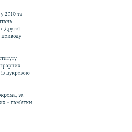
у 2010 та
итань
с Другої
о приводу
ституту
 аграрних
 із цукровою
.
крема, за
ких – пам’ятки