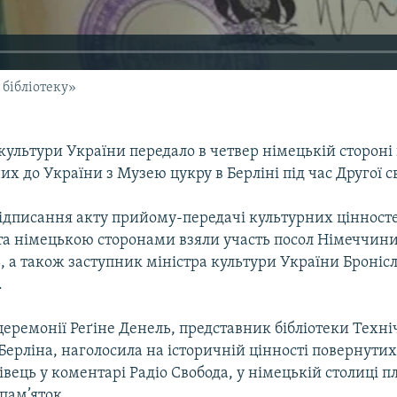
 бібліотеку»
культури України передало в четвер німецькій стороні
их до України з Музею цукру в Берліні під час Другої св
підписання акту прийому-передачі культурних цінност
та німецькою сторонами взяли участь посол Німеччини
, а також заступник міністра культури України Броніс
.
еремонії Реґіне Денель, представник бібліотеки Техні
Берліна, наголосила на історичній цінності повернутих
івець у коментарі Радіо Свобода, у німецькій столиці п
пам’яток.