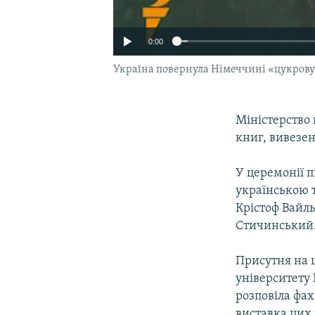
0:00
Україна повернула Німеччині «цукрову
Міністерство 
книг, вивезен
У церемонії 
українською 
Крістоф Вайль
Стичинський
Присутня на ц
університету 
розповіла фах
виставка цих 