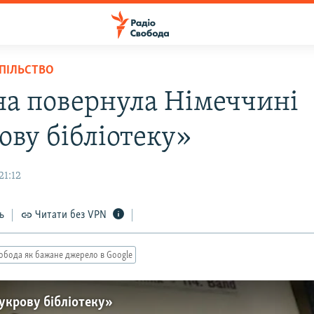
СПІЛЬСТВО
на повернула Німеччині
ову бібліотеку»
21:12
ь
Читати без VPN
обода як бажане джерело в Google
укрову бібліотеку»