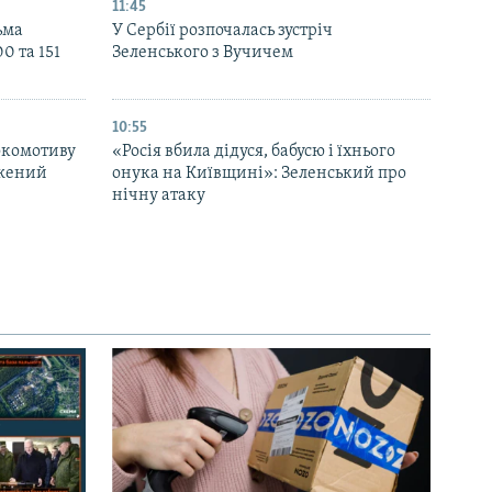
11:45
ьма
У Сербії розпочалась зустріч
0 та 151
Зеленського з Вучичем
10:55
окомотиву
«Росія вбила дідуся, бабусю і їхнього
джений
онука на Київщині»: Зеленський про
нічну атаку