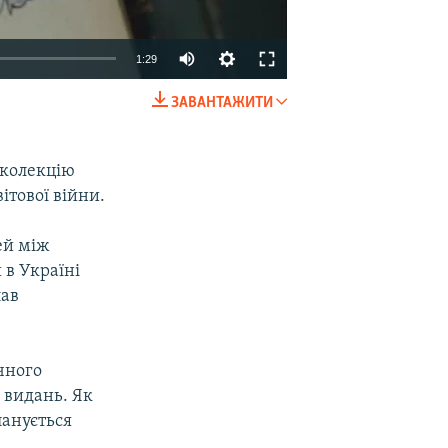
1:29
ЗАВАНТАЖИТИ
EMBED
SHARE
 колекцію
ітової війни.
ей між
 в Україні
лав
чного
 видань. Як
ланується