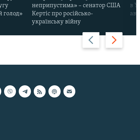
угу
неприпустима» – сенатор США
в У
й голод»
Кертіс про російсько-
авт
українську війну
Назад
Вперед