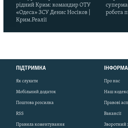
рідний Крим: командир ОТУ
супермар
«Одеса» ЗСУ Денис Носіков |
робота 
Крим.Реалії
КРИМ РЕАЛІЇ
РУС
ПІДТРИМКА
ІНФОРМА
УКР
КТАТ
Як слухати
Про нас
Мобільний додаток
Наш кодек
ДОЛУЧАЙСЯ!
Поштова розсилка
Правові ас
RSS
Вакансії
Правила коментування
Зворотний 