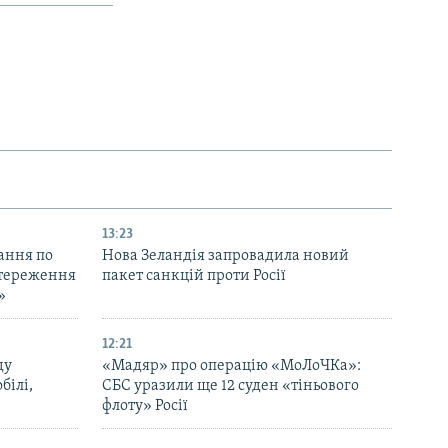
13:23
ання по
Нова Зеландія запровадила новий
остереження
пакет санкцій проти Росії
»
12:21
ду
«Мадяр» про операцію «МоЛоЧКа»:
білі,
СБС уразили ще 12 суден «тіньового
флоту» Росії