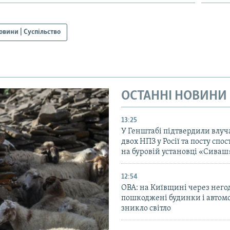
овини | Суспільство
ОСТАННІ НОВИНИ
13:25
У Генштабі підтвердили влуч
двох НПЗ у Росії та посту сп
на буровій установці «Сиваш
12:54
ОВА: на Київщині через него
пошкоджені будинки і автомо
зникло світло