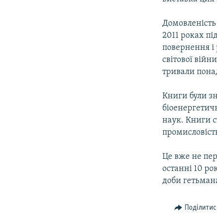
Домовленість 
2011 роках пі
повернення і 
світової війн
тривали понад
Книги були зн
біоенергетичн
наук. Книги 
промисловістю
Це вже не пе
останні 10 ро
доби гетьмана
Поділитис