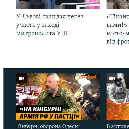
У Львові скандал через
«Тікайт
участь у заході
вами!» 
митрополита УПЦ
місто-
від фро
Кінбурн, оборона Одеси і
В артиле