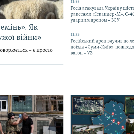
11:55
Росія атакувала Україну шіст
ракетами «Іскандер-М», С-40
ударним дроном – ЗСУ
емінь». Як
11:23
ужої війни»
Російський дрон влучив по л
поїзда «Суми-Київ», пошко
говорюється – є просто
вагон – УЗ