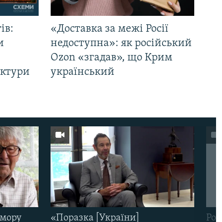
ів:
«Доставка за межі Росії
и
недоступна»: як російський
Ozon «згадав», що Крим
уктури
український
омору
«Поразка [України]
Рос