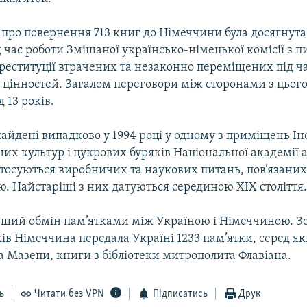
про повернення 713 книг до Німеччини була досягнута 
д час роботи Змішаної українсько-німецької комісії з п
реституції втрачених та незаконно переміщених під ча
и цінностей. Загалом переговори між сторонами з цьог
 13 років.
айдені випадково у 1994 році у одному з приміщень Ін
их культур і цукрових буряків Національної академії
стосуються виробничих та наукових питань, пов’язаних
. Найстаріші з них датуються серединою XIX століття
рший обмін пам’ятками між Україною і Німеччиною. Зо
ків Німеччина передала Україні 1233 пам’ятки, серед я
 Мазепи, книги з бібліотеки митрополита Флавіана.
ь
Читати без VPN
Підписатись
Друк