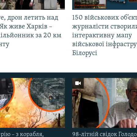
е, дрон летить над
150 військових об’єкт
Як живе Харків –
журналісти створил
мільйонник за 20 км
інтерактивну мапу
нту
військової інфрастр
Білорусі
рію – з корабля,
98-літній свідок Голод