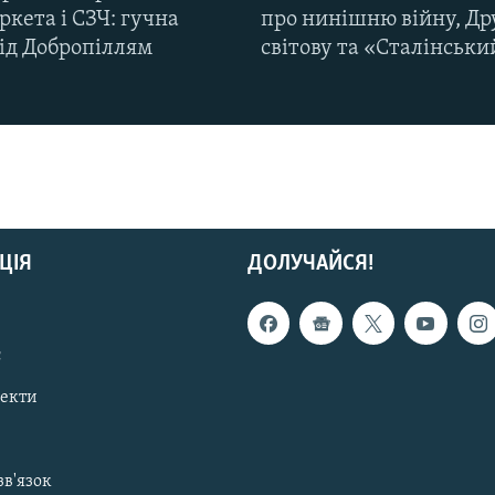
кета і СЗЧ: гучна
про нинішню війну, Др
під Добропіллям
світову та «Сталінськи
ЦІЯ
ДОЛУЧАЙСЯ!
с
пекти
зв'язок