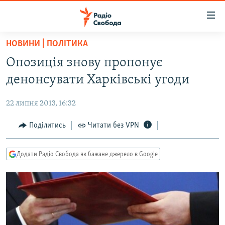
Доступність
посилання
Перейти
НОВИНИ | ПОЛІТИКА
до
РАДІО СВОБОДА – 70 РОКІВ
Опозиція знову пропонує
основного
ВСЕ ЗА ДОБУ
матеріалу
денонсувати Харківські угоди
СТАТТІ
Перейти
до
22 липня 2013, 16:32
ВІЙНА
ПОЛІТИКА
основної
РОСІЙСЬКА «ФІЛЬТРАЦІЯ»
Поділитись
Читати без VPN
ЕКОНОМІКА
навігації
Перейти
ДОНБАС.РЕАЛІЇ
СУСПІЛЬСТВО
до
Додати Радіо Свобода як бажане джерело в Google
КРИМ.РЕАЛІЇ
КУЛЬТУРА
пошуку
ТИ ЯК?
СПОРТ
СХЕМИ
УКРАЇНА
КИТАЙ.ВИКЛИКИ
СВІТ