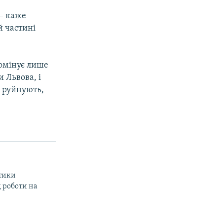
– каже
й частині
домінує лише
 Львова, і
е руйнують,
стики
д роботи на