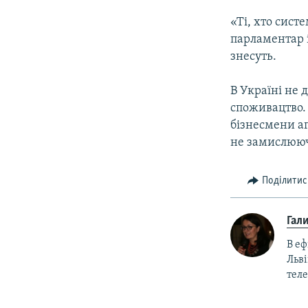
«Ті, хто сис
парламентар і
знесуть.
В Україні не 
споживацтво.
бізнесмени а
не замислююч
Поділитис
Гал
В еф
Льві
теле