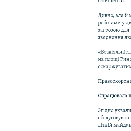
Онищенко.
Дивно, але й
роботами у дв
загрозою для 
звернення лю
«Бездіяльніс
на площі Рино
оскаржуватим
Правоохоронц
Спрацювала 
Згідно ухвали
обслуговуван
літній майдан