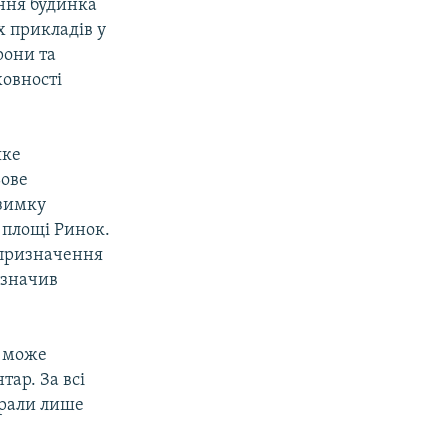
ання будинка
х прикладів у
рони та
ховності
яке
ьове
взимку
 площі Ринок.
е призначення
азначив
е може
тар. За всі
арали лише