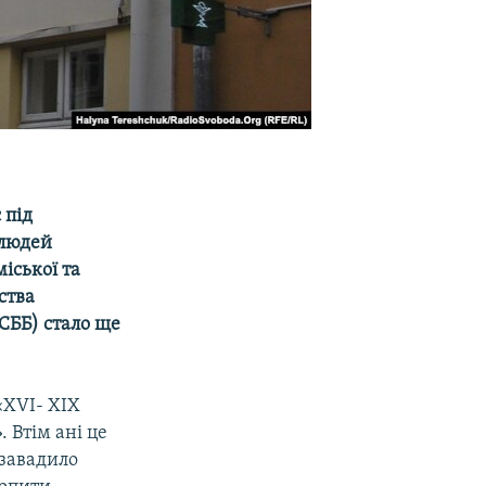
 під
 людей
іської та
ства
СББ) стало ще
«XVI- XIX
 Втім ані це
 завадило