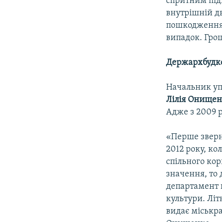
спритним під
внутрішній д
пошкодження 
випадок. Грош
Держархбудко
Начальник уп
Лілія Онище
Адже з 2009 
«Перше зверн
2012 року, ко
спільного кор
значення, то
департамент 
культури. Лі
видає міськра