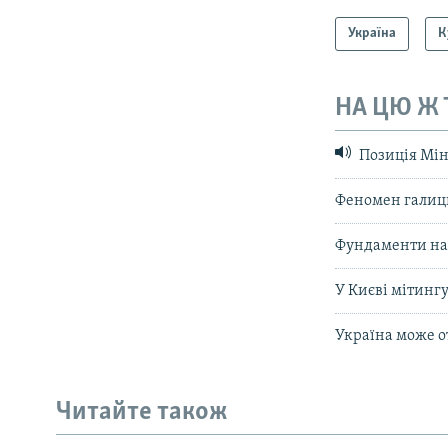
Україна
К
НА ЦЮ Ж
Позиція Мін
Феномен галиць
Фундаменти на
У Києві мітинг
Україна може 
КРИМ РЕАЛІЇ
РУС
Читайте також
УКР