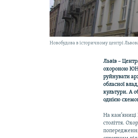
Новобудова в історичному центрі Львов
Львів – Центр
охороною ЮНЕ
руйнувати арх
обласної влад
культури. А о
однією схемою
На кам’яниці 
століття. Охо
попередження