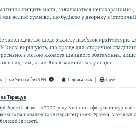
тематично нищить міста, залишаються непокараними», 
 має великі сумніви, що будівлю у дворику в історичні
діє законодавство щодо захисту пам’яток архітектури, 
 У Києві вирішують, що краще для історичної спадщини
гресивно, з метою якомога швидкого збагачення, лиш
ись над тим, який Львів залишиться у спадок…
ь
Читати без VPN
Підписатись
Друк
ина Терещук
ірі Радіо Свобода – з 2000 року. Закінчила факультет журналі
вського національного університету імені Франка. Маю досві
баченні і в газеті.