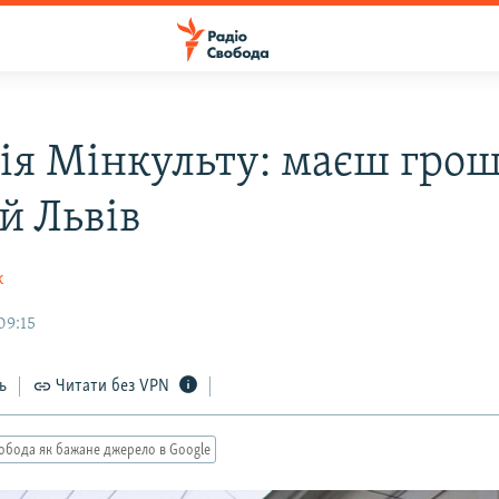
ія Мінкульту: маєш грош
й Львів
к
09:15
ь
Читати без VPN
обода як бажане джерело в Google