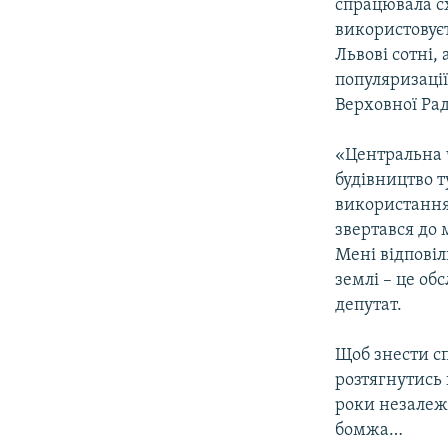
спрацювала с
використовуєт
Львові сотні,
популяризації
Верховної Ра
«Центральна 
будівництво т
використання 
звертався до 
Мені відповіл
землі – це об
депутат.
Щоб знести сп
розтягнутись 
роки незалеж
бомжа…