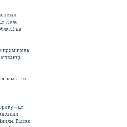
ельними
це стало
бласті на
их приміщень
 мешканці
я пам’ятки.
орику – це
тановили
інили. Відтак