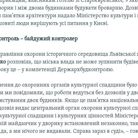
приємцям, власникам готелю зі Староєврейської, 9 за
ворик і між двома будинками будувати броварню. Дозв
пам’ятки архітектури надало Міністерство культури і
овиті люди вирішують усі питання у Києві.
нтроль –
байдужий контролер
равління охорони історичного середовища Львівської
нко
розповіла, що міська влада не може зупинити будіве
року це – у компетенції Держархбудконтролю.
ення до охоронних органів культурної спадщини було 
ли ми повідомили, що роботи ведуться без дозволів у д
истування двох будинків. Якщо це пам’ятка національ
 дозвіл видає центральний орган охорони культурної с
культурної спадщини і культурних цінностей Міністер
тній майданчик у дворику встановлений незаконно, так
да, а ми нічого не видавали. Справа зараз в суді», – го