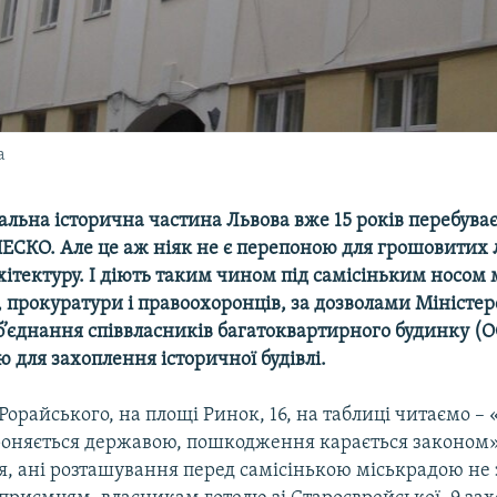
а
альна історична частина Львова вже 15 років перебуває
СКО. Але це аж ніяк не є перепоною для грошовитих
ітектуру. І діють таким чином під самісіньким носом м
, прокуратури і правоохоронців, за дозволами Міністер
б’єднання співвласників багатоквартирного будинку (О
 для захоплення історичної будівлі.
Рорайського, на площі Ринок, 16, на таблиці читаємо – 
роняється державою, пошкодження карається законом».
, ані розташування перед самісінькою міськрадою не