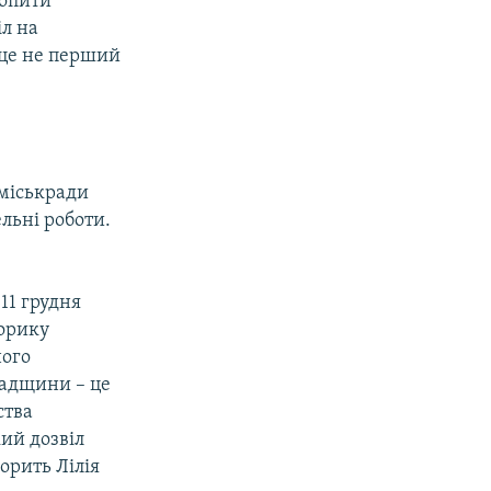
хопити
іл на
 це не перший
 міськради
льні роботи.
11 грудня
ворику
ного
падщини – це
ства
ий дозвіл
ворить Лілія