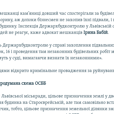
 мешканці кам’яниці довший час спостерігали за будів
орику, аж допоки бізнесмен не захопив їхні підвали, і 
будинку. Інспекція Держархбудконтролю у Львівській о
дей не реагує, каже адвокат мешканців
Ірина Бабій
.
ть Держархбудконтролю у справі захоплення підвальн
к, 16 і проведення там незаконних будівельних робіт
уть у суді, вимагаючи визнати їх незаконними».
ями відкрито кримінальне провадження за руйнуванн
продумана схема ОСББ
 Львівської міськради, цільове призначення землі у дв
ня будинка на Староєврейській, але там самовільно вс
чик, тобто, цільове призначення земельної ділянки зм