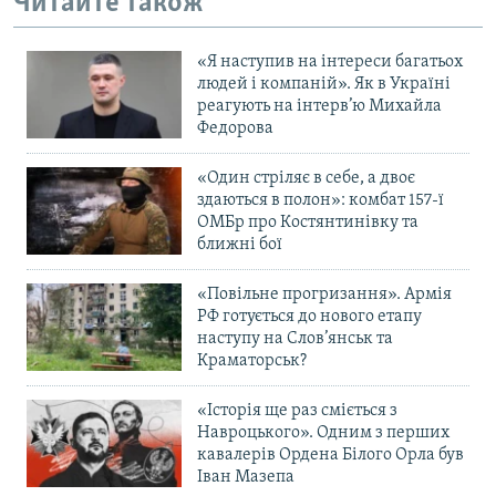
Читайте також
Усі сайти RFE/RL
«Я наступив на інтереси багатьох
людей і компаній». Як в Україні
реагують на інтерв’ю Михайла
Федорова
«Один стріляє в себе, а двоє
здаються в полон»: комбат 157-ї
ОМБр про Костянтинівку та
ближні бої
«Повільне прогризання». Армія
РФ готується до нового етапу
наступу на Слов’янськ та
Краматорськ?
«Історія ще раз сміється з
Навроцького». Одним з перших
кавалерів Ордена Білого Орла був
Іван Мазепа