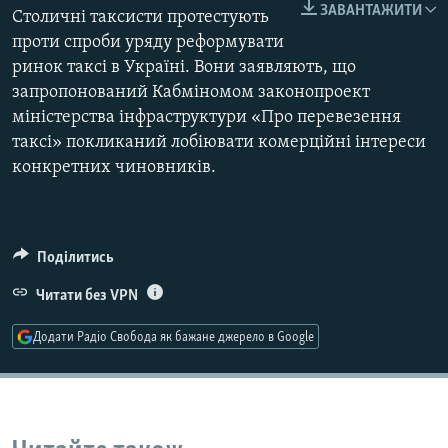
ЗАВАНТАЖИТИ
Столичні таксисти протестують
МУЛЬТИМЕДІА
проти спроби уряду реформувати
ФОТО
ринок таксі в Україні. Вони заявляють, що
СПЕЦПРОЄКТИ
запропонований Кабміномом законопроект
міністерства інфраструктури «Про перевезення
ПОДКАСТИ
таксі» покликаний лобіювати комерційні інтереси
конкретних чиновників.
КРИМ РЕАЛІЇ
РУС
УКР
Поділитись
КТАТ
Читати без VPN
ДОЛУЧАЙСЯ!
Додати Радіо Свобода як бажане джерело в Google