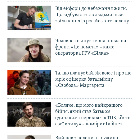
Від ейфорії до небажання жити.
Що відбувається з людьми після
звільнення із російського полону
Чоловік загинув і вона пішла на
фронт. «Це помста» – каже
операторка FPV «Білка»
Та, що планує бій. Як воює і про що
мріє офіцерка батальйону
«Свобода» Маргарита
«Боляче, що мого найкращого
бійця, який став батьком-
одинаком і перевівся в ТЦК, б’ють
свої в тилу» – комбриг Габінет
Вийшов з полону, а дружина