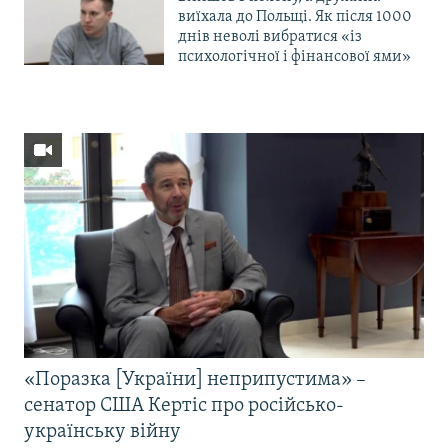
виїхала до Польщі. Як після 1000
днів неволі вибратися «із
психологічної і фінансової ями»
«Поразка [України] неприпустима» –
сенатор США Кертіс про російсько-
українську війну