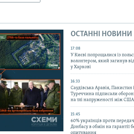
ОСТАННІ НОВИНИ
17:08
У Києві попрощалися із поль
волонтером, який загинув ві
у Харкові
16:33
Саудівська Аравія, Пакистан 
Туреччина підписали оборон
на тлі напруженості між США
15:45
60% українців проти передачі
Донбасу в обмін на гарантії 
опитування