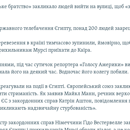
ке братство» закликало людей вийти на вулиці, щоб «
ржавного телебачення Єгипту, понад 200 людей зааре
ревезення в країні тимчасово зупинили, ймовірно, що
рихильникам Мурсі приїхати до Каїра.
нями, під час сутичок репортера «Голосу Америки» вит
мала його на деякий час. Водночас його колегу побили.
ідреагували на події в Єгипті. Європейський союз закли
ити стриманість. Як заявив Майкл Манн, речник верх
 ЄС з закордонних справ Катрін Аштон, повідомлення п
икликають надзвичайну стурбованість».
істр закордонних справ Німеччини Ґідо Вестервелле з