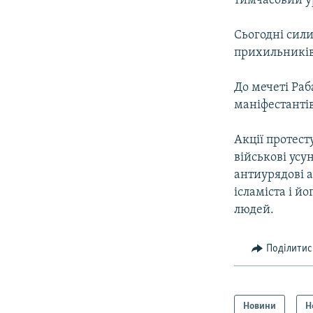
тимчасовий ур
Сьогодні сили
прихильників
До мечеті Раб
маніфестантів
Акції протест
військові усу
антиурядові 
ісламіста і й
людей.
Поділитис
Новини
Н