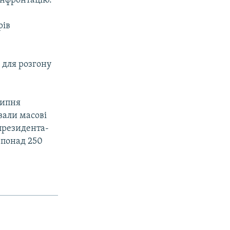
онфронтацію.
рів
 для розгону
липня
вали масові
президента-
 понад 250