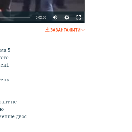
0:02:36
ЗАВАНТАЖИТИ
EMBED
SHARE
ема 5
того
ені.
тень
рант не
ою
йменше двоє