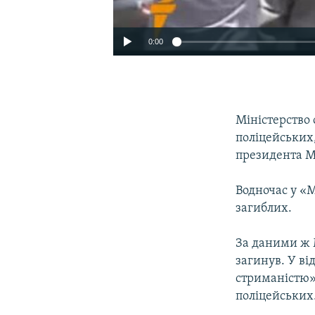
0:00
Міністерство 
поліцейських,
президента М
Водночас у «
загиблих.
За даними ж 
загинув. У в
стриманістю».
поліцейських