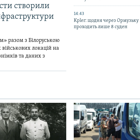
істи створили
14:43
інфраструктури
Kpler: щодня через Ормузьку
проходить лише 8 суден
м» разом з Білоруською
 військових локацій на
знімків та даних з