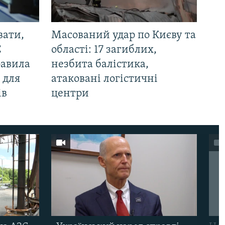
вати,
Масований удар по Києву та
С
області: 17 загиблих,
равила
незбита балістика,
 для
атаковані логістичні
ів
центри