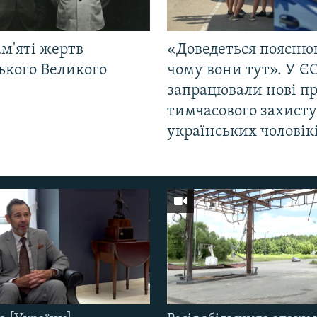
м'яті жертв
«Доведеться поясню
ького Великого
чому вони тут». У Є
запрацювали нові п
тимчасового захисту
українських чоловік