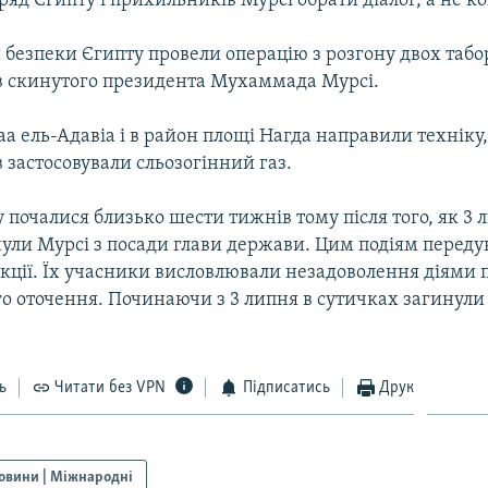
яд Єгипту і прихильників Мурсі обрати діалог, а не к
 безпеки Єгипту провели операцію з розгону двох табо
 скинутого президента Мухаммада Мурсі.
аа ель-Адавіа і в район площі Нагда направили техніку,
 застосовували сльозогінний газ.
у почалися близько шести тижнів тому після того, як 3 
нули Мурсі з посади глави держави. Цим подіям переду
акції. Їх учасники висловлювали незадоволення діями 
ого оточення. Починаючи з 3 липня в сутичках загинули
ь
Читати без VPN
Підписатись
Друк
овини | Міжнародні