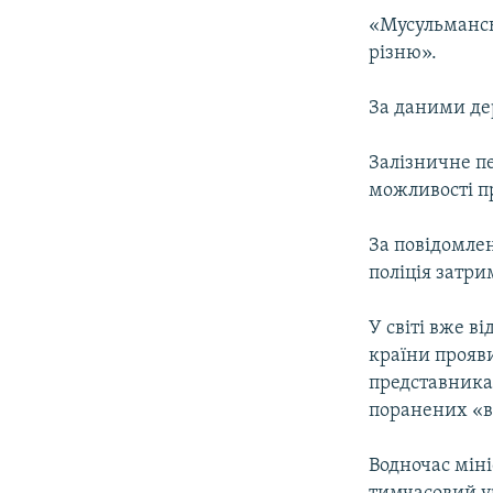
«Мусульмансь
різню».
За даними де
Залізничне пе
можливості п
За повідомлен
поліція затри
У світі вже в
країни прояв
представника
поранених «в
Водночас мін