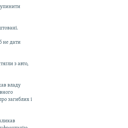
зупинити
штовані.
б не дати
ягли з авто,
кав владу
овного
ро загиблих і
акликав