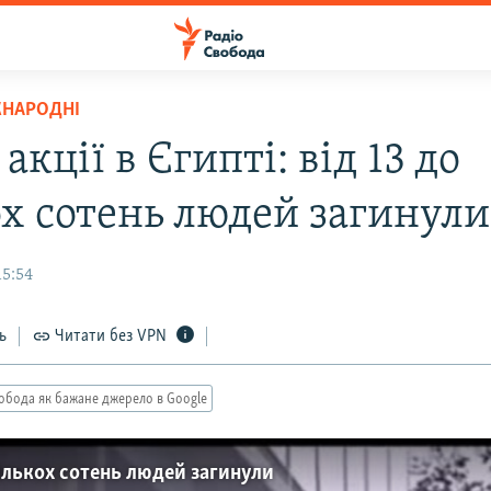
ЖНАРОДНІ
 акції в Єгипті: від 13 до
ох сотень людей загинули
15:54
ь
Читати без VPN
обода як бажане джерело в Google
 кількох сотень людей загинули