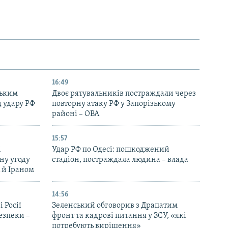
16:49
ським
Двоє рятувальників постраждали через
д удару РФ
повторну атаку РФ у Запорізькому
районі – ОВА
15:57
і
Удар РФ по Одесі: пошкоджений
ну угоду
стадіон, постраждала людина – влада
 й Іраном
14:56
 Росії
Зеленський обговорив з Драпатим
безпеки –
фронт та кадрові питання у ЗСУ, «які
потребують вирішення»