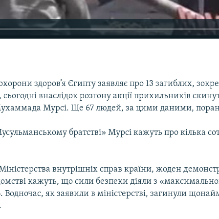
охорони здоров’я Єгипту заявляє про 13 загиблих, зокр
 сьогодні внаслідок розгону акції прихильників скину
ухаммада Мурсі. Ще 67 людей, за цими даними, поран
Мусульманському братстві» Мурсі кажуть про кілька со
Міністерства внутрішніх справ країни, жоден демонст
ідомстві кажуть, що сили безпеки діяли з «максимальн
 Водночас, як заявили в міністерстві, загинули щона
.