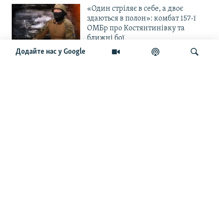
«Один стріляє в себе, а двоє
здаються в полон»: комбат 157-ї
ОМБр про Костянтинівку та
ближні бої
Додайте нас у Google
«Повільне прогризання». Армія
РФ готується до нового етапу
наступу на Слов’янськ та
Краматорськ?
Шукати
«Історія ще раз сміється з
Навроцького». Одним з перших
кавалерів Ордена Білого Орла був
Іван Мазепа
Від ейфорії до небажання жити.
Що відбувається з людьми після
звільнення із російського полону
Чоловік загинув і вона пішла на