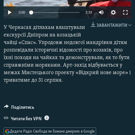
МУЛЬТИМЕДІА
0:00
2:33
ФОТО
ЗАВАНТАЖИТИ
СПЕЦПРОЄКТИ
У Черкасах дітлахам влаштували
екскурсії Дніпром на козацькій
ПОДКАСТИ
чайці «Спас». Упродовж недовгої мандрівки дітям
розповідали історичні відомості про козаків, про
КРИМ РЕАЛІЇ
їхні походи на чайках та демонстрували, як то бути
РУС
справжніми моряками. Арт-захід відбувається у
межах Мистецького проекту «Відкрий нове море» і
УКР
триватиме до 31 серпня.
КТАТ
ДОЛУЧАЙСЯ!
Поділитись
Читати без VPN
Додати Радіо Свобода як бажане джерело в Google