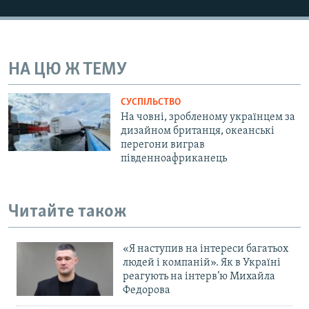
Усі сайти RFE/RL
НА ЦЮ Ж ТЕМУ
СУСПІЛЬСТВО
На човні, зробленому українцем за
дизайном британця, океанські
перегони виграв
південноафриканець
Читайте також
«Я наступив на інтереси багатьох
людей і компаній». Як в Україні
реагують на інтерв’ю Михайла
Федорова