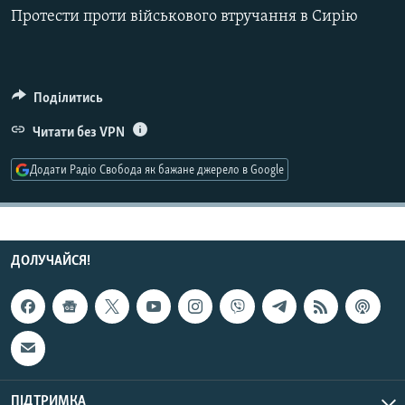
МУЛЬТИМЕДІА
Протести проти військового втручання в Сирію
ФОТО
СПЕЦПРОЄКТИ
Поділитись
ПОДКАСТИ
Читати без VPN
КРИМ РЕАЛІЇ
Додати Радіо Свобода як бажане джерело в Google
РУС
УКР
КТАТ
ДОЛУЧАЙСЯ!
ДОЛУЧАЙСЯ!
ПІДТРИМКА