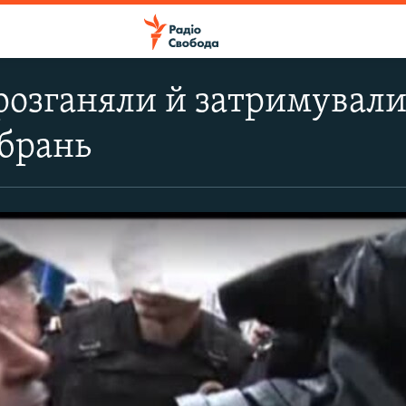
розганяли й затримували
ібрань