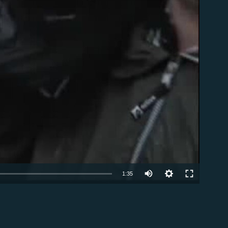
able
1:35
EMBED