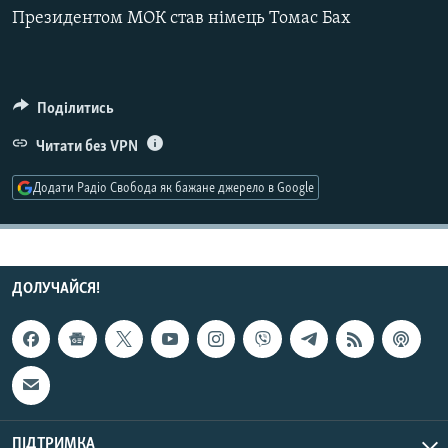
МУЛЬТИМЕДІА
Президентом МОК став німець Томас Бах
ФОТО
СПЕЦПРОЄКТИ
Поділитись
ПОДКАСТИ
Читати без VPN
КРИМ РЕАЛІЇ
Додати Радіо Свобода як бажане джерело в Google
РУС
УКР
КТАТ
ДОЛУЧАЙСЯ!
ДОЛУЧАЙСЯ!
ПІДТРИМКА