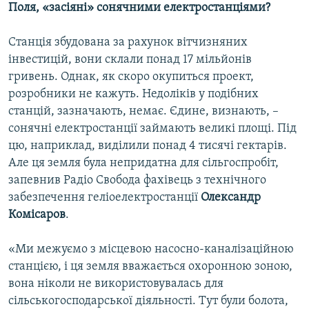
Поля, «засіяні» сонячними електростанціями?
Станція збудована за рахунок вітчизняних
інвестицій, вони склали понад 17 мільйонів
гривень. Однак, як скоро окупиться проект,
розробники не кажуть. Недоліків у подібних
станцій, зазначають, немає. Єдине, визнають, –
сонячні електростанції займають великі площі. Під
цю, наприклад, виділили понад 4 тисячі гектарів.
Але ця земля була непридатна для сільгоспробіт,
запевнив Радіо Свобода фахівець з технічного
забезпечення геліоелектростанції
Олександр
Комісаров
.
«Ми межуємо з місцевою насосно-каналізаційною
станцією, і ця земля вважається охоронною зоною,
вона ніколи не використовувалась для
сільськогосподарської діяльності. Тут були болота,