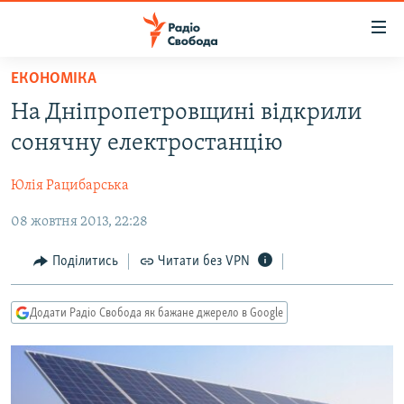
Доступність
посилання
Перейти
ЕКОНОМІКА
до
РАДІО СВОБОДА – 70 РОКІВ
На Дніпропетровщині відкрили
основного
ВСЕ ЗА ДОБУ
матеріалу
сонячну електростанцію
СТАТТІ
Перейти
до
Юлія Рацибарська
ВІЙНА
ПОЛІТИКА
основної
08 жовтня 2013, 22:28
РОСІЙСЬКА «ФІЛЬТРАЦІЯ»
ЕКОНОМІКА
навігації
Перейти
ДОНБАС.РЕАЛІЇ
СУСПІЛЬСТВО
Поділитись
Читати без VPN
до
КРИМ.РЕАЛІЇ
КУЛЬТУРА
пошуку
Додати Радіо Свобода як бажане джерело в Google
ТИ ЯК?
СПОРТ
СХЕМИ
УКРАЇНА
КИТАЙ.ВИКЛИКИ
СВІТ