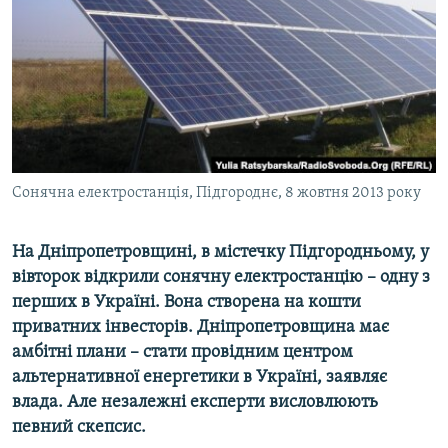
МУЛЬТИМЕДІА
ФОТО
СПЕЦПРОЄКТИ
ПОДКАСТИ
КРИМ РЕАЛІЇ
Сонячна електростанція, Підгороднє, 8 жовтня 2013 року
РУС
УКР
На Дніпропетровщині, в містечку Підгородньому, у
вівторок відкрили сонячну електростанцію – одну з
КТАТ
перших в Україні. Вона створена на кошти
приватних інвесторів. Дніпропетровщина має
ДОЛУЧАЙСЯ!
амбітні плани – стати провідним центром
альтернативної енергетики в Україні, заявляє
влада. Але незалежні експерти висловлюють
певний скепсис.