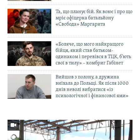
Та, що планує бій. Як воює і про що
мріє офіцерка батальйону
«Свобода» Маргарита
«Боляче, що мого найкращого
бійця, який став батьком-
одинаком і перевівся в ТЦК, б’ють
свої в тилу» – комбриг Габінет
Вийшов з полону, а дружина
виїхала до Польщі. Як після 1000
днів неволі вибратися «із
психологічної і фінансової ями»