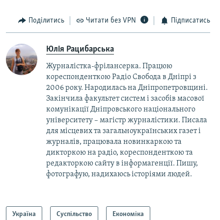
Поділитись
Читати без VPN
Підписатись
Юлія Рацибарська
Журналістка-фрілансерка. Працюю
кореспонденткою Радіо Свобода в Дніпрі з
2006 року. Народилась на Дніпропетровщині.
Закінчила факультет систем і засобів масової
комунікації Дніпровського національного
університету – магістр журналістики. Писала
для місцевих та загальноукраїнських газет і
журналів, працювала новинкаркою та
дикторкою на радіо, кореспонденткою та
редакторкою сайту в інформагенції. Пишу,
фотографую, надихаюсь історіями людей.
Україна
Суспільство
Економіка