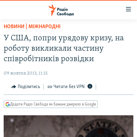
Доступність
посилання
Перейти
НОВИНИ | МІЖНАРОДНІ
до
РАДІО СВОБОДА – 70 РОКІВ
У США, попри урядову кризу, на
основного
ВСЕ ЗА ДОБУ
матеріалу
роботу викликали частину
СТАТТІ
Перейти
співробітників розвідки
до
ВІЙНА
ПОЛІТИКА
основної
09 жовтня 2013, 11:15
РОСІЙСЬКА «ФІЛЬТРАЦІЯ»
ЕКОНОМІКА
навігації
Перейти
Поділитись
Читати без VPN
ДОНБАС.РЕАЛІЇ
СУСПІЛЬСТВО
до
КРИМ.РЕАЛІЇ
КУЛЬТУРА
пошуку
Додати Радіо Свобода як бажане джерело в Google
ТИ ЯК?
СПОРТ
СХЕМИ
УКРАЇНА
ПРИАЗОВ’Я
СВІТ