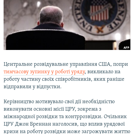
КИТАЙ.ВИКЛИКИ
МУЛЬТИМЕДІА
ФОТО
СПЕЦПРОЄКТИ
ПОДКАСТИ
Центральне розвідувальне управління США, попри
КРИМ РЕАЛІЇ
тимчасову зупинку у роботі уряду
, викликало на
РУС
роботу частину своїх співробітників, яких раніше
УКР
відправили у відпустки.
КТАТ
Керівництво мотивувало свої дії необхідністю
виконувати основні місії ЦРУ, зокрема з
ДОЛУЧАЙСЯ!
міжнародної розвідки та контррозвідки. Очільник
ЦРУ Джон Бреннан наголосив, що вплив урядової
кризи на роботу розвідки може загрожувати життю