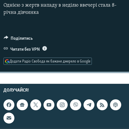
КИТАЙ.ВИКЛИКИ
Однією з жертв нападу в неділю ввечері стала 8-
річна дівчинка
МУЛЬТИМЕДІА
ФОТО
СПЕЦПРОЄКТИ
Поділитись
ПОДКАСТИ
Читати без VPN
Додати Радіо Свобода як бажане джерело в Google
КРИМ РЕАЛІЇ
РУС
УКР
КТАТ
ДОЛУЧАЙСЯ!
ДОЛУЧАЙСЯ!