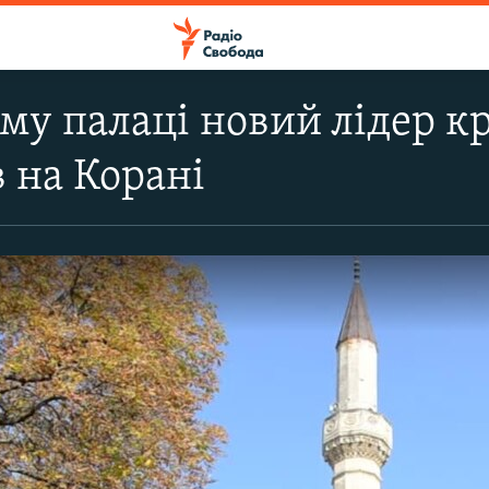
му палаці новий лідер к
 на Корані