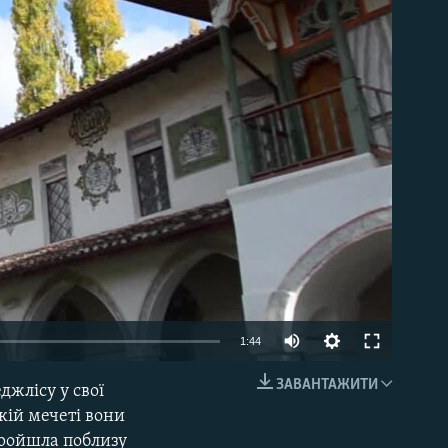
able
1:44
ЗАВАНТАЖИТИ
джлісу у свої
EMBED
кій мечеті вони
пройшла поблизу