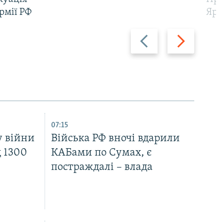
рмії РФ
Яр
Назад
Вперед
07:15
у війни
Війська РФ вночі вдарили
д 1300
КАБами по Сумах, є
постраждалі – влада