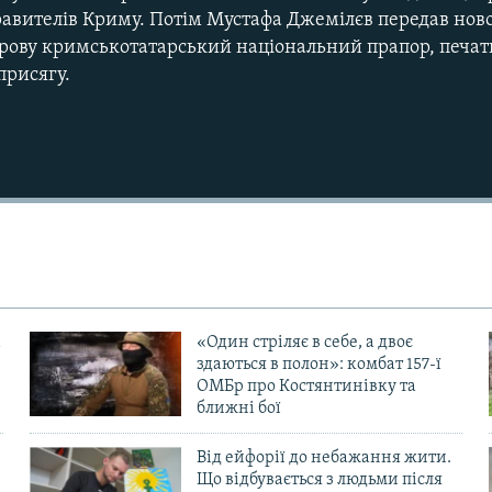
авителів Криму. Потім Мустафа Джемілєв передав нов
рову кримськотатарський національний прапор, печатк
присягу.
«Один стріляє в себе, а двоє
здаються в полон»: комбат 157-ї
ОМБр про Костянтинівку та
ближні бої
Від ейфорії до небажання жити.
Що відбувається з людьми після