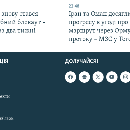
22:48
ї знову стався
Іран та Оман досягл
бний блекаут –
прогресу в угоді про
за два тижні
маршрут через Орм
протоку – МЗС у Тег
ЦІЯ
ДОЛУЧАЙСЯ!
с
пекти
зв'язок