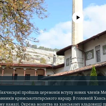
No media source currently avail
Бахчисараї пройшла церемонія вступу нових членів Ме
вників кримськотатарського народу. В головній Хансь
ному намазі. Окрема молитва на ханському кладовищі 