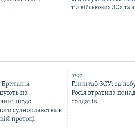
тіл військових ЗСУ та а
07:27
 Британія
Генштаб ЗСУ: за доб
шують на
Росія втратила пона
занні щодо
солдатів
ого судноплавства в
кій протоці