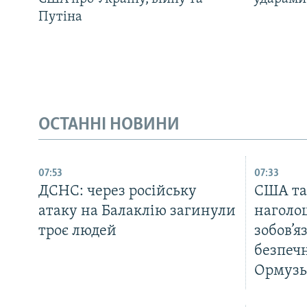
Путіна
ОСТАННІ НОВИНИ
07:53
07:33
ДСНС: через російську
США та
атаку на Балаклію загинули
наголо
троє людей
зобов’я
безпечн
Ормузь