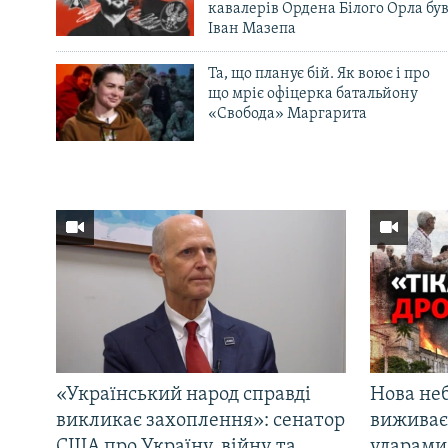
кавалерів Ордена Білого Орла бу
Іван Мазепа
Та, що планує бій. Як воює і про
що мріє офіцерка батальйону
«Свобода» Маргарита
«Український народ справді
Нова неб
викликає захоплення»: сенатор
виживає
США про Україну, війну та
ударами 