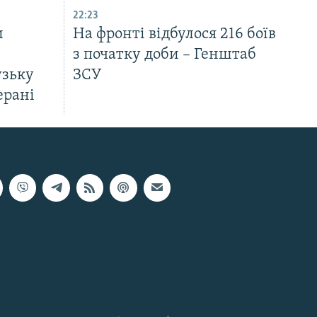
22:23
и
На фронті відбулося 216 боїв
з початку доби – Генштаб
узьку
ЗСУ
ерані