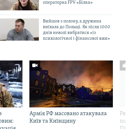
операторка FPV «Білка»
Вийшов з полону, а дружина
виїхала до Польщі. Як після 1000
днів неволі вибратися «із
психологічної і фінансової ями»
з
Армія РФ масовано атакувала
Рят
овим:
Київ та Київщину
пов
куація
Про