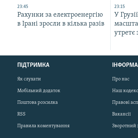
23:45
23:15
Рахунки за електроенергію
У Грузі
в Ірані зросли в кілька разів
масшта
утретє 
КРИМ РЕАЛІЇ
РУС
ПІДТРИМКА
ІНФОРМА
УКР
КТАТ
Як слухати
Про нас
Мобільний додаток
Наш кодек
ДОЛУЧАЙСЯ!
Поштова розсилка
Правові ас
RSS
Вакансії
Правила коментування
Зворотний 
Усі сайти RFE/RL