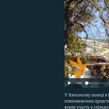
КИТАЙ.ВИКЛИКИ
МУЛЬТИМЕДІА
ФОТО
СПЕЦПРОЄКТИ
ПОДКАСТИ
0:00
У Ханському палаці в 
повноваження предста
взяли участь у спіль