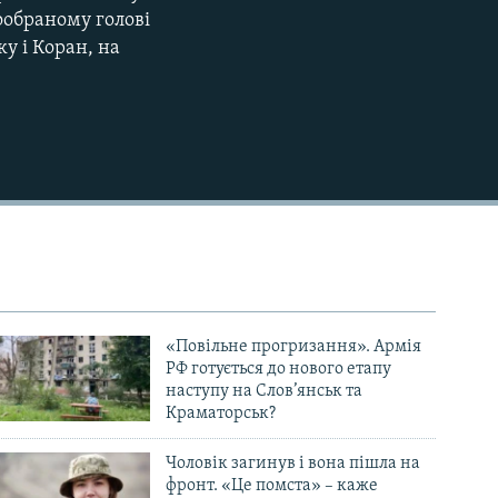
ообраному голові
у і Коран, на
«Повільне прогризання». Армія
РФ готується до нового етапу
наступу на Слов’янськ та
Краматорськ?
Чоловік загинув і вона пішла на
фронт. «Це помста» – каже