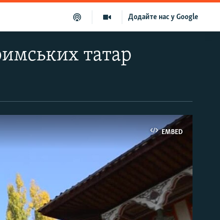
Додайте нас у Google
римських татар
EMBED