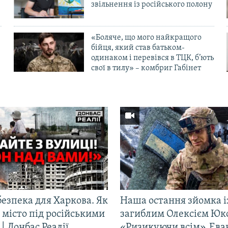
в
звільнення із російського полону
«Боляче, що мого найкращого
бійця, який став батьком-
одинаком і перевівся в ТЦК, б’ють
свої в тилу» – комбриг Габінет
езпека для Харкова. Як
Наша остання зйомка і
 місто під російськими
загиблим Олексієм Юк
| Донбас Реалії
«Ризикуючи всім». Ева