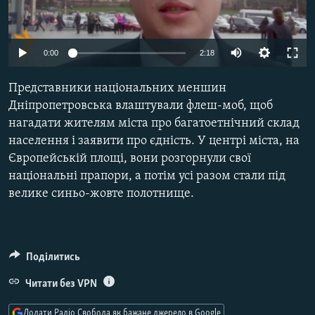
МУЛЬТИМЕДІА
ФОТО
0:00
2:18
СПЕЦПРОЄКТИ
Представники національних меншин
ПОДКАСТИ
Дніпропетровська влаштували флеш-моб, щоб
нагадати жителям міста про багатоетнічний склад
КРИМ РЕАЛІЇ
населення і заявити про єдність. У центрі міста, на
РУС
Європейській площі, вони розгорнули свої
УКР
національні прапори, а потім усі разом стали під
велике синьо-жовте полотнище.
КТАТ
ДОЛУЧАЙСЯ!
Поділитись
Читати без VPN
Додати Радіо Свобода як бажане джерело в Google