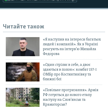
Усі сайти RFE/RL
Читайте також
«Я наступив на інтереси багатьох
людей і компаній». Як в Україні
реагують на інтерв’ю Михайла
Федорова
«Один стріляє в себе, а двоє
здаються в полон»: комбат 157-ї
ОМБр про Костянтинівку та
ближні бої
«Повільне прогризання». Армія
РФ готується до нового етапу
наступу на Слов’янськ та
Краматорськ?