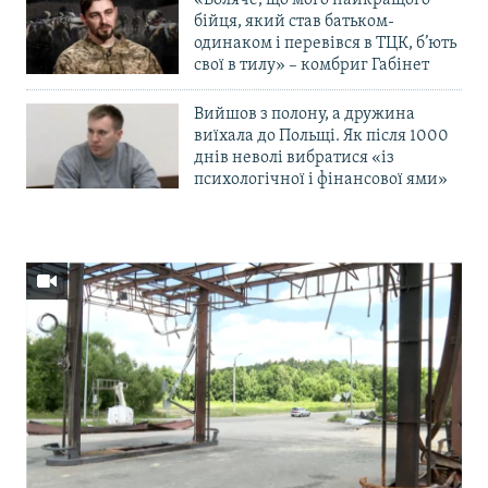
бійця, який став батьком-
одинаком і перевівся в ТЦК, б’ють
свої в тилу» – комбриг Габінет
Вийшов з полону, а дружина
виїхала до Польщі. Як після 1000
днів неволі вибратися «із
психологічної і фінансової ями»