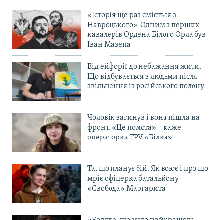
«Історія ще раз сміється з
Навроцького». Одним з перших
кавалерів Ордена Білого Орла був
Іван Мазепа
Від ейфорії до небажання жити.
Що відбувається з людьми після
звільнення із російського полону
Чоловік загинув і вона пішла на
фронт. «Це помста» – каже
операторка FPV «Білка»
Та, що планує бій. Як воює і про що
мріє офіцерка батальйону
«Свобода» Маргарита
«Боляче, що мого найкращого