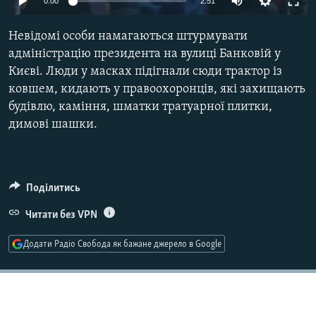
0:00
2:51
МУЛЬТИМЕДІА
Невідомі особи намагаються штурмувати
ФОТО
адміністрацію президента на вулиці Банковій у
СПЕЦПРОЄКТИ
Києві. Люди у масках підігнали сюди трактор із
ПОДКАСТИ
ковшем, кидають у правоохоронців, які захищають
будівлю, каміння, шматки тратуарної плитки,
димові шашки.
КРИМ РЕАЛІЇ
РУС
УКР
Поділитись
КТАТ
Читати без VPN
ДОЛУЧАЙСЯ!
Додати Радіо Свобода як бажане джерело в Google