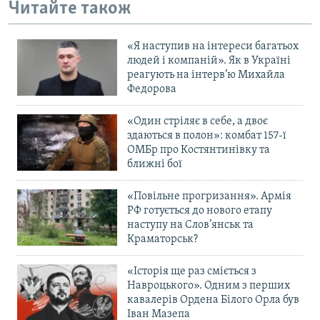
Читайте також
Усі сайти RFE/RL
«Я наступив на інтереси багатьох
людей і компаній». Як в Україні
реагують на інтерв’ю Михайла
Федорова
«Один стріляє в себе, а двоє
здаються в полон»: комбат 157-ї
ОМБр про Костянтинівку та
ближні бої
«Повільне прогризання». Армія
РФ готується до нового етапу
наступу на Слов’янськ та
Краматорськ?
«Історія ще раз сміється з
Навроцького». Одним з перших
кавалерів Ордена Білого Орла був
Іван Мазепа