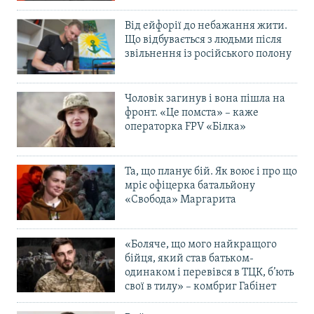
Від ейфорії до небажання жити.
Що відбувається з людьми після
звільнення із російського полону
Чоловік загинув і вона пішла на
фронт. «Це помста» – каже
операторка FPV «Білка»
Та, що планує бій. Як воює і про що
мріє офіцерка батальйону
«Свобода» Маргарита
«Боляче, що мого найкращого
бійця, який став батьком-
одинаком і перевівся в ТЦК, б’ють
свої в тилу» – комбриг Габінет