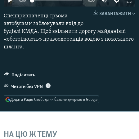
0:00
0:55
МУЛЬТИМЕДІА
ЗАВАНТАЖИТИ
Спецпризначенці трьома
ФОТО
автобусами заблокували вхід до
СПЕЦПРОЄКТИ
будівлі КМДА. Щоб звільнити дорогу майданівці
ПОДКАСТИ
«обстрілюють» правоохоронців водою з пожежного
шланга.
КРИМ РЕАЛІЇ
РУС
УКР
Поділитись
КТАТ
Читати без VPN
Додати Радіо Свобода як бажане джерело в Google
ДОЛУЧАЙСЯ!
НА ЦЮ Ж ТЕМУ