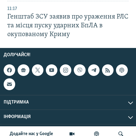
11:17
Генштаб ЗСУ заявив про ураження РЛС
та місця пуску ударних БпЛА в
окупованому Криму
ДОЛУЧАЙСЯ!
ПІДТРИМКА
ІНФОРМАЦІЯ
UTC+3
© Радіо Свобода, 2026 | Усі права застережено.
Додайте нас у Google