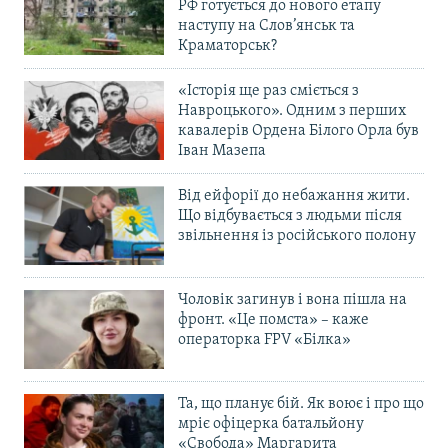
РФ готується до нового етапу
наступу на Слов’янськ та
Краматорськ?
«Історія ще раз сміється з
Навроцького». Одним з перших
кавалерів Ордена Білого Орла був
Іван Мазепа
Від ейфорії до небажання жити.
Що відбувається з людьми після
звільнення із російського полону
Чоловік загинув і вона пішла на
фронт. «Це помста» – каже
операторка FPV «Білка»
Та, що планує бій. Як воює і про що
мріє офіцерка батальйону
«Свобода» Маргарита