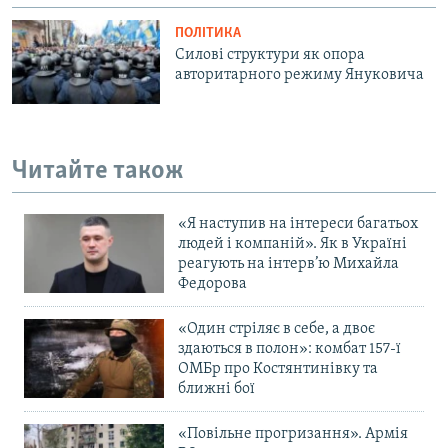
Усі сайти RFE/RL
ПОЛІТИКА
Силові структури як опора
авторитарного режиму Януковича
Читайте також
«Я наступив на інтереси багатьох
людей і компаній». Як в Україні
реагують на інтерв’ю Михайла
Федорова
«Один стріляє в себе, а двоє
здаються в полон»: комбат 157-ї
ОМБр про Костянтинівку та
ближні бої
«Повільне прогризання». Армія