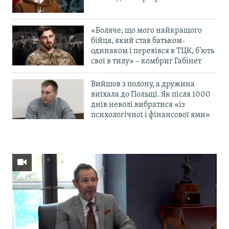
«Боляче, що мого найкращого
бійця, який став батьком-
одинаком і перевівся в ТЦК, б’ють
свої в тилу» – комбриг Габінет
Вийшов з полону, а дружина
виїхала до Польщі. Як після 1000
днів неволі вибратися «із
психологічної і фінансової ями»