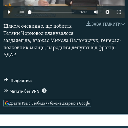
МУЛЬТИМЕДІА
0:00
26:13
ФОТО
ЗАВАНТАЖИТИ
СПЕЦПРОЄКТИ
Цілком очевидно, що побиття
Тетяни Чорновол планувалося
ПОДКАСТИ
заздалегідь, вважає Микола Паламарчук, генерал-
полковник міліції, народний депутат від фракції
КРИМ РЕАЛІЇ
УДАР.
РУС
УКР
КТАТ
Поділитись
Читати без VPN
ДОЛУЧАЙСЯ!
Додати Радіо Свобода як бажане джерело в Google