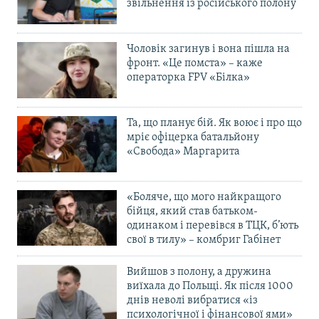
звільнення із російського полону
Чоловік загинув і вона пішла на
фронт. «Це помста» – каже
операторка FPV «Білка»
Та, що планує бій. Як воює і про що
мріє офіцерка батальйону
«Свобода» Маргарита
«Боляче, що мого найкращого
бійця, який став батьком-
одинаком і перевівся в ТЦК, б’ють
свої в тилу» – комбриг Габінет
Вийшов з полону, а дружина
виїхала до Польщі. Як після 1000
днів неволі вибратися «із
психологічної і фінансової ями»