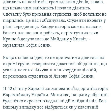
ділились на політиків, громадських діячів, гадаю,
що немає чим займатись і почали ділитись.
Спочатку було прохання студентів, щоб політики не
піарились. Це нас і об’єднувало. Студенти входять у
різні середовища. Координаторів можна назвати
багато, але що вони роблять, окрім гучних заяв.
Краще б долучались до Майдану у Києві», –
зауважила Софія Сеник.
Якщо є спільна ідея, то не припустимо ділитися на
окремі групи, створювати додаткові об’єднання, що
ускладнюють спілкування та координацію дій,
переконана студентка зі Львова Софія Сеник.
11-12 січня у Харкові заплановано з’їзд організаторів
Євромайдану України. Можливо, на цьому зібранні
буде чітко окреслено подальші дії майданівців. Бо в
іншому випадку все відбудеться як у класичній