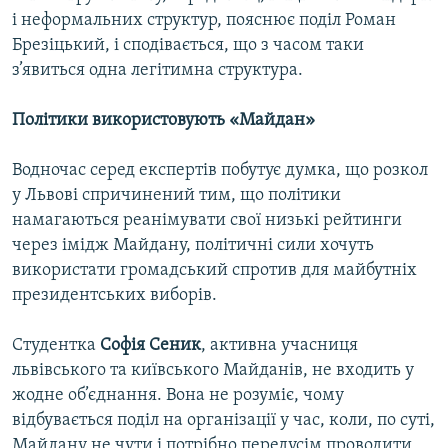
і неформальних структур, пояснює поділ Роман
Брезіцький, і сподівається, що з часом таки
з’явиться одна легітимна структура.
Політики використовують «Майдан»
Водночас серед експертів побутує думка, що розкол
у Львові спричинений тим, що політики
намагаються реанімувати свої низькі рейтинги
через імідж Майдану, політичні сили хочуть
використати громадський спротив для майбутніх
президентських виборів.
Студентка
Софія Сеник
, активна учасниця
львівського та київського Майданів, не входить у
жодне об’єднання. Вона не розуміє, чому
відбувається поділ на організації у час, коли, по суті,
Майдану не чути і потрібно передусім проводити