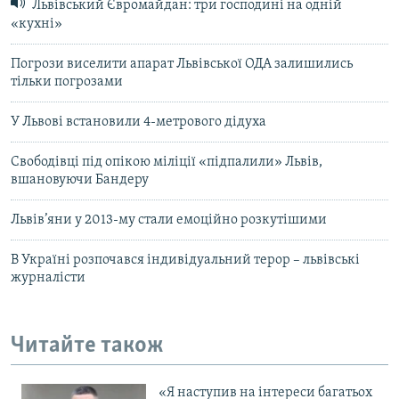
Львівський Євромайдан: три господині на одній
«кухні»
Погрози виселити апарат Львівської ОДА залишились
тільки погрозами
У Львові встановили 4-метрового дідуха
Свободівці під опікою міліції «підпалили» Львів,
вшановуючи Бандеру
Львів’яни у 2013-му стали емоційно розкутішими
В Україні розпочався індивідуальний терор – львівські
журналісти
Читайте також
«Я наступив на інтереси багатьох