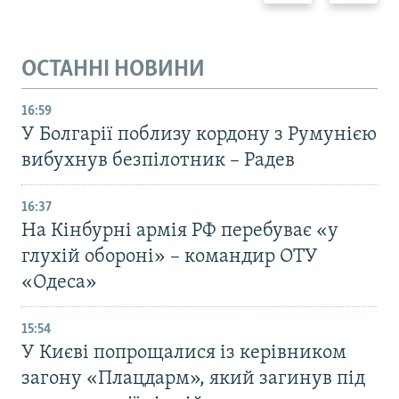
ОСТАННІ НОВИНИ
16:59
У Болгарії поблизу кордону з Румунією
вибухнув безпілотник – Радев
16:37
На Кінбурні армія РФ перебуває «у
глухій обороні» – командир ОТУ
«Одеса»
15:54
У Києві попрощалися із керівником
загону «Плацдарм», який загинув під