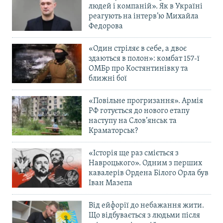
людей і компаній». Як в Україні
реагують на інтерв’ю Михайла
Федорова
«Один стріляє в себе, а двоє
здаються в полон»: комбат 157-ї
ОМБр про Костянтинівку та
ближні бої
«Повільне прогризання». Армія
РФ готується до нового етапу
наступу на Слов’янськ та
Краматорськ?
«Історія ще раз сміється з
Навроцького». Одним з перших
кавалерів Ордена Білого Орла був
Іван Мазепа
Від ейфорії до небажання жити.
Що відбувається з людьми після