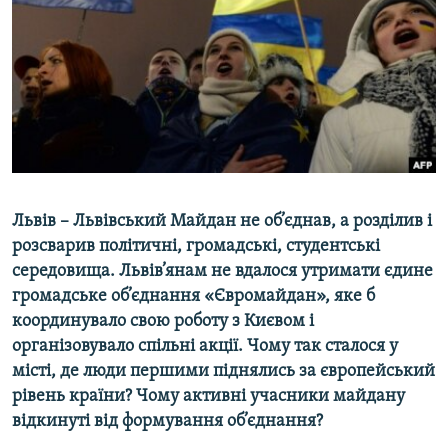
МУЛЬТИМЕДІА
ФОТО
СПЕЦПРОЄКТИ
ПОДКАСТИ
КРИМ РЕАЛІЇ
РУС
Львів – Львівський Майдан не об’єднав, а розділив і
УКР
розсварив політичні, громадські, студентські
середовища. Львів’янам не вдалося утримати єдине
КТАТ
громадське об’єднання «Євромайдан», яке б
координувало свою роботу з Києвом і
ДОЛУЧАЙСЯ!
організовувало спільні акції. Чому так сталося у
місті, де люди першими піднялись за європейський
рівень країни? Чому активні учасники майдану
відкинуті від формування об’єднання?