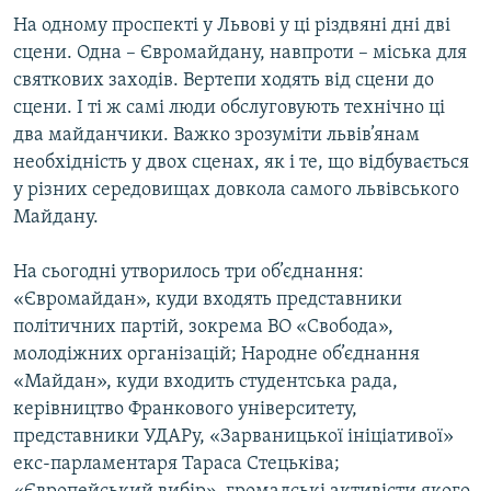
Усі сайти RFE/RL
На одному проспекті у Львові у ці різдвяні дні дві
сцени. Одна – Євромайдану, навпроти – міська для
святкових заходів. Вертепи ходять від сцени до
сцени. І ті ж самі люди обслуговують технічно ці
два майданчики. Важко зрозуміти львів’янам
необхідність у двох сценах, як і те, що відбувається
у різних середовищах довкола самого львівського
Майдану.
На сьогодні утворилось три об’єднання:
«Євромайдан», куди входять представники
політичних партій, зокрема ВО «Свобода»,
молодіжних організацій; Народне об’єднання
«Майдан», куди входить студентська рада,
керівництво Франкового університету,
представники УДАРу, «Зарваницької ініціативої»
екс-парламентаря Тараса Стецьківа;