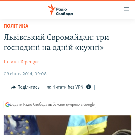
Доступність
посилання
Перейти
ПОЛІТИКА
до
РАДІО СВОБОДА – 70 РОКІВ
Львівський Євромайдан: три
основного
ВСЕ ЗА ДОБУ
матеріалу
господині на одній «кухні»
СТАТТІ
Перейти
до
Галина Терещук
ВІЙНА
ПОЛІТИКА
основної
09 січня 2014, 09:08
РОСІЙСЬКА «ФІЛЬТРАЦІЯ»
ЕКОНОМІКА
навігації
Перейти
ДОНБАС.РЕАЛІЇ
СУСПІЛЬСТВО
Поділитись
Читати без VPN
до
КРИМ.РЕАЛІЇ
КУЛЬТУРА
пошуку
Додати Радіо Свобода як бажане джерело в Google
ТИ ЯК?
СПОРТ
СХЕМИ
УКРАЇНА
КИТАЙ.ВИКЛИКИ
СВІТ