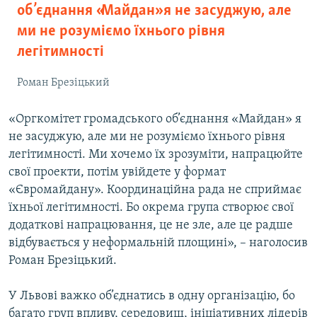
об’єднання «Майдан» я не засуджую, але
ми не розуміємо їхнього рівня
легітимності
Роман Брезіцький
«Оргкомітет громадського об’єднання «Майдан» я
не засуджую, але ми не розуміємо їхнього рівня
легітимності. Ми хочемо їх зрозуміти, напрацюйте
свої проекти, потім увійдете у формат
«Євромайдану». Координаційна рада не сприймає
їхньої легітимності. Бо окрема група створює свої
додаткові напрацювання, це не зле, але це радше
відбувається у неформальній площині», – наголосив
Роман Брезіцький.
У Львові важко об’єднатись в одну організацію, бо
багато груп впливу, середовищ, ініціативних лідерів