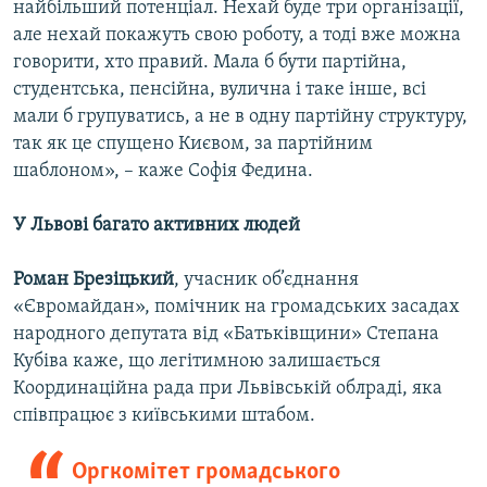
найбільший потенціал. Нехай буде три організації,
але нехай покажуть свою роботу, а тоді вже можна
говорити, хто правий. Мала б бути партійна,
студентська, пенсійна, вулична і таке інше, всі
мали б групуватись, а не в одну партійну структуру,
так як це спущено Києвом, за партійним
шаблоном», – каже Софія Федина.
У Львові багато активних людей
Роман Брезіцький
, учасник об’єднання
«Євромайдан», помічник на громадських засадах
народного депутата від «Батьківщини» Степана
Кубіва каже, що легітимною залишається
Координаційна рада при Львівській облраді, яка
співпрацює з київськими штабом.
Оргкомітет громадського