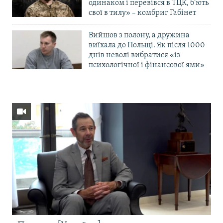
одинаком і перевівся в ТЦК, б’ють
свої в тилу» – комбриг Габінет
Вийшов з полону, а дружина
виїхала до Польщі. Як після 1000
днів неволі вибратися «із
психологічної і фінансової ями»