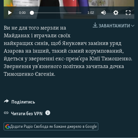
МУЛЬТИМЕДІА
0:00
1:02
ФОТО
ЗАВАНТАЖИТИ
СПЕЦПРОЄКТИ
Ви не для того мерзли на
Майданах і втрачали своїх
ПОДКАСТИ
найкращих синів, щоб Янукович замінив уряд
Азарова на інший, такий самий корумпований,
КРИМ РЕАЛІЇ
йдеться у зверненні екс-прем'єра Юлії Тимошенко.
РУС
Звернення ув'язненого політика зачитала дочка
Тимошенко Євгенія.
УКР
КТАТ
ДОЛУЧАЙСЯ!
Поділитись
Читати без VPN
Додати Радіо Свобода як бажане джерело в Google