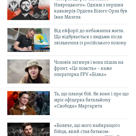
Навроцького». Одним з перших
кавалерів Ордена Білого Орла був
Іван Мазепа
Від ейфорії до небажання жити.
Що відбувається з людьми після
звільнення із російського полону
Чоловік загинув і вона пішла на
фронт. «Це помста» – каже
операторка FPV «Білка»
Та, що планує бій. Як воює і про що
мріє офіцерка батальйону
«Свобода» Маргарита
«Боляче, що мого найкращого
бійця, який став батьком-