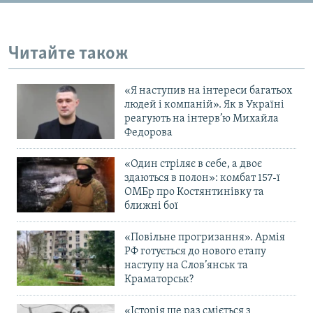
Усі сайти RFE/RL
Читайте також
«Я наступив на інтереси багатьох
людей і компаній». Як в Україні
реагують на інтерв’ю Михайла
Федорова
«Один стріляє в себе, а двоє
здаються в полон»: комбат 157-ї
ОМБр про Костянтинівку та
ближні бої
«Повільне прогризання». Армія
РФ готується до нового етапу
наступу на Слов’янськ та
Краматорськ?
«Історія ще раз сміється з