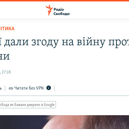
ЛІТИКА
ї дали згоду на війну про
ни
 17:18
ь
Читати без VPN
обода як бажане джерело в Google