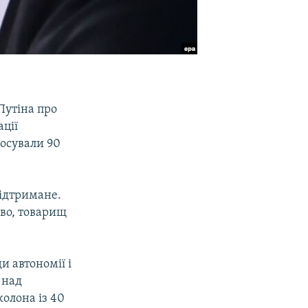
Путіна про
ації
лосували 90
підтримане.
ово, товарищ
и автономії і
 над
колона із 40