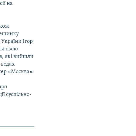
ії на
акож
ерешийку
 України Ігор
ти свою
в, які вийшли
 водах
сер «Москва».
про
ії суспільно-