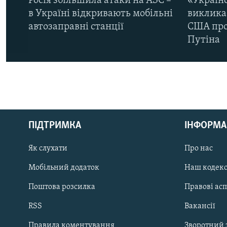
Росія збільшила атаки на АЗС –
«Україн
в Україні відкривають мобільні
виклика
автозаправні станції
США про 
Путіна
КРИМ РЕАЛІЇ
РУС
ПІДТРИМКА
ІНФОРМА
УКР
КТАТ
Як слухати
Про нас
Мобільний додаток
Наш кодек
ДОЛУЧАЙСЯ!
Поштова розсилка
Правові ас
RSS
Вакансії
Правила коментування
Зворотний 