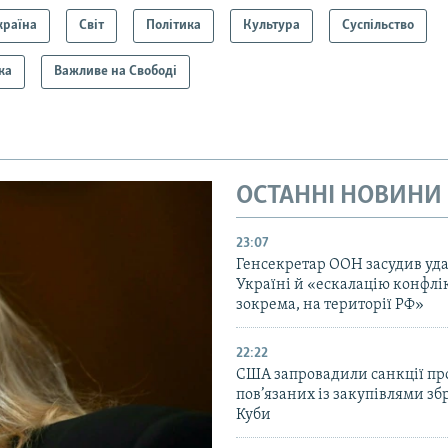
країна
Світ
Політика
Культура
Суспільство
ка
Важливе на Свободі
ОСТАННІ НОВИНИ
23:07
Генсекретар ООН засудив уда
Україні й «ескалацію конфлік
зокрема, на території РФ»
22:22
США запровадили санкції про
пов’язаних із закупівлями зб
Куби