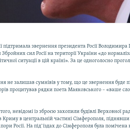
ії підтримала звернення президента Росії Володимира 
Збройних сил Росії на території України «до нормаліз
ітичної ситуації в цій країні». За це одноголосно прого
ня не залишав сумнівів у тому, що це звернення буде 
орів процитував рядки поета Маяковського – «ваше сл
ютого, невідомі із зброєю захопили будівлі Верховної рад
ів Криму в центральній частині Сімферополя, піднявши
пори Росії. На під`їздах до Сімферополя була помічена 