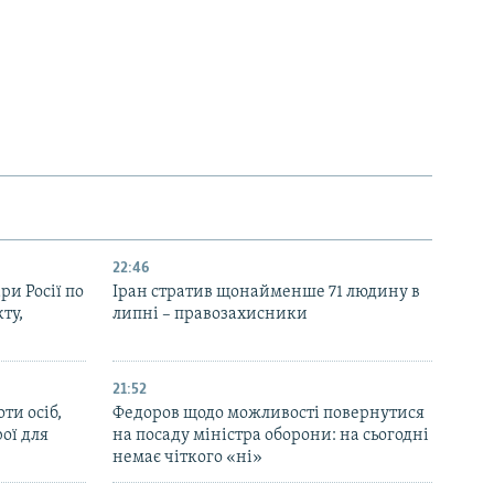
22:46
ри Росії по
Іран стратив щонайменше 71 людину в
ту,
липні – правозахисники
21:52
ти осіб,
Федоров щодо можливості повернутися
рої для
на посаду міністра оборони: на сьогодні
немає чіткого «ні»