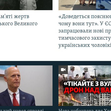
м'яті жертв
«Доведеться поясню
ького Великого
чому вони тут». У Є
запрацювали нові п
тимчасового захисту
українських чоловік