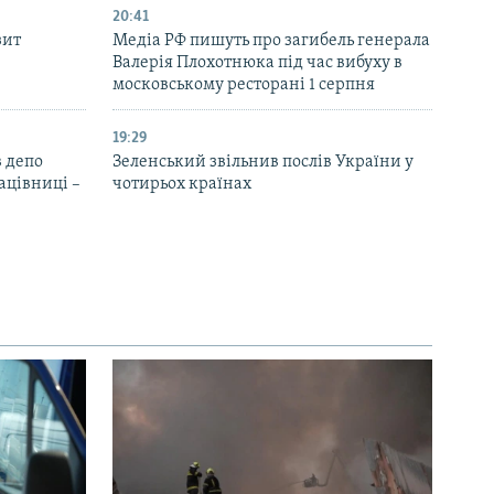
20:41
зит
Медіа РФ пишуть про загибель генерала
Валерія Плохотнюка під час вибуху в
московському ресторані 1 серпня
19:29
 депо
Зеленський звільнив послів України у
ацівниці –
чотирьох країнах