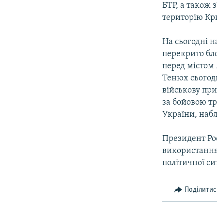
БТР, а також 
територію Кр
На сьогодні 
перекрито бло
перед містом 
Тенюх сьогодн
військову при
за бойовою тр
України, набл
Президент Рос
використання 
політичної си
Поділитис