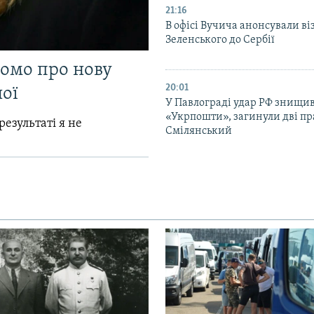
21:16
В офісі Вучича анонсували ві
Зеленського до Сербії
домо про нову
20:01
ої
У Павлограді удар РФ знищив
«Укрпошти», загинули дві пр
результаті я не
Смілянський