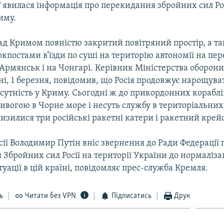
з`явилася інформація про перекидання збройних сил Рос
иму.
над Кримом повністю закритий повітряний простір, а т
кпостами в’їзди по суші на територію автономії на п
Армянськ і на Чонгарі. Керівник Міністерства оборони
і, 1 березня, повідомив, що Росія продовжує нарощува
сутність у Криму. Сьогодні ж до прикордонних кораблі
ивогою в Чорне море і несуть службу в територіальних
изилися три російські ракетні катери і ракетний крей
ії Володимир Путін вніс звернення до Ради Федерації 
Збройних сил Росії на території України до нормалізац
туації в цій країні, повідомляє прес-служба Кремля.
ь
Читати без VPN
Підписатись
Друк