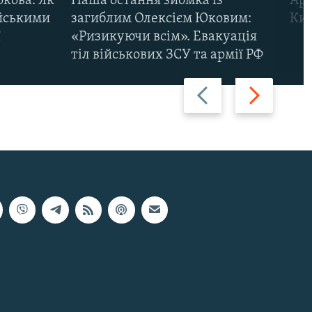
ркова. Як
Наша остання зйомка із
Арм
ійськими
загиблим Олексієм Юковим:
Киї
ї
«Ризикуючи всім». Евакуація
тіл військових ЗСУ та армії РФ
Назад
Вперед