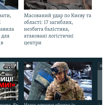
вати,
Масований удар по Києву та
С
області: 17 загиблих,
равила
незбита балістика,
 для
атаковані логістичні
ів
центри