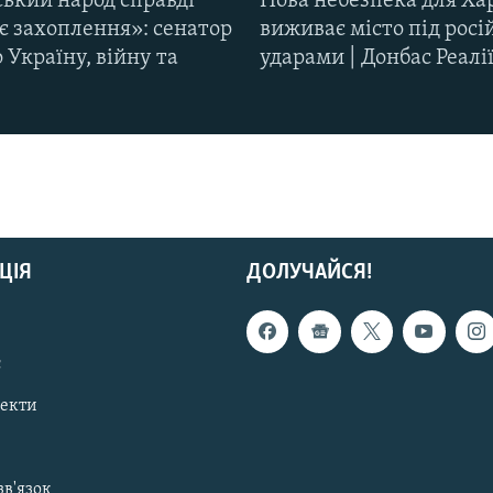
ський народ справді
Нова небезпека для Ха
є захоплення»: сенатор
виживає місто під рос
Україну, війну та
ударами | Донбас Реалі
ЦІЯ
ДОЛУЧАЙСЯ!
с
пекти
зв'язок