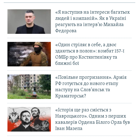
«Я наступив на інтереси багатьох
Усі сайти RFE/RL
людей і компаній». Як в Україні
реагують на інтерв’ю Михайла
Федорова
«Один стріляє в себе, а двоє
здаються в полон»: комбат 157-ї
ОМБр про Костянтинівку та
ближні бої
«Повільне прогризання». Армія
РФ готується до нового етапу
наступу на Слов’янськ та
Краматорськ?
«Історія ще раз сміється з
Навроцького». Одним з перших
кавалерів Ордена Білого Орла був
Іван Мазепа