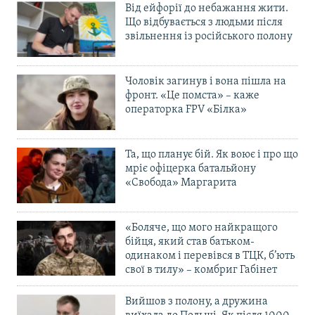
Від ейфорії до небажання жити.
Що відбувається з людьми після
звільнення із російського полону
Чоловік загинув і вона пішла на
фронт. «Це помста» – каже
операторка FPV «Білка»
Та, що планує бій. Як воює і про що
мріє офіцерка батальйону
«Свобода» Маргарита
«Боляче, що мого найкращого
бійця, який став батьком-
одинаком і перевівся в ТЦК, б’ють
свої в тилу» – комбриг Габінет
Вийшов з полону, а дружина