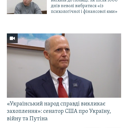
виїхала до Польщі. Як після 1000
днів неволі вибратися «із
психологічної і фінансової ями»
«Український народ справді викликає
захоплення»: сенатор США про Україну,
війну та Путіна