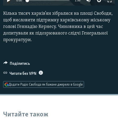
0:00
1:55
КИТАЙ.ВИКЛИКИ
Кілька тисяч харків’ян зібралися на площі Свободи,
МУЛЬТИМЕДІА
щоб висловити підтримку харківському міському
ФОТО
голові Геннадію Кернесу. Чиновника в цей час
СПЕЦПРОЄКТИ
допитували як підозрюваного слідчі Генеральної
прокуратури.
ПОДКАСТИ
КРИМ РЕАЛІЇ
РУС
Поділитись
УКР
Читати без VPN
КТАТ
Додати Радіо Свобода як бажане джерело в Google
ДОЛУЧАЙСЯ!
Читайте також