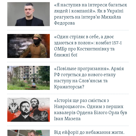
«Я наступив на інтереси багатьох
людей і компаній». Як в Україні
реагують на інтерв’ю Михайла
Федорова
«Один стріляє в себе, а двоє
здаються в полон»: комбат 157-ї
ОМБр про Костянтинівку та
ближні бої
«Повільне прогризання». Армія
РФ готується до нового етапу
наступу на Слов’янськ та
Краматорськ?
«Історія ще раз сміється з
Навроцького». Одним з перших
кавалерів Ордена Білого Орла був
Іван Мазепа
Від ейфорії до небажання жити.