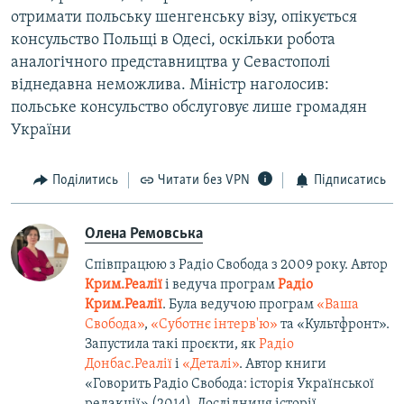
отримати польську шенгенську візу, опікується
консульство Польщі в Одесі, оскільки робота
аналогічного представництва у Севастополі
віднедавна неможлива. Міністр наголосив:
польське консульство обслуговує лише громадян
України
Поділитись
Читати без VPN
Підписатись
Олена Ремовська
Співпрацюю з Радіо Свобода з 2009 року. Автор
Крим.Реалії
і ведуча програм
Радіо
Крим.Реалії
. Була ведучою програм
«Ваша
Свобода»
,
«Суботнє інтерв'ю»
та «Культфронт».
Запустила такі проєкти, як
Радіо
Донбас.Реалії
і
«Деталі»
. Автор книги
«Говорить Радіо Свобода: історія Української
редакції» (2014). Дослідниця історії