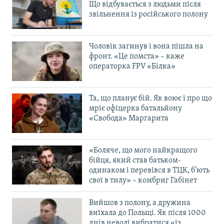
Що відбувається з людьми після
звільнення із російського полону
Чоловік загинув і вона пішла на
фронт. «Це помста» – каже
операторка FPV «Білка»
Та, що планує бій. Як воює і про що
мріє офіцерка батальйону
«Свобода» Маргарита
«Боляче, що мого найкращого
бійця, який став батьком-
одинаком і перевівся в ТЦК, б’ють
свої в тилу» – комбриг Габінет
Вийшов з полону, а дружина
виїхала до Польщі. Як після 1000
днів неволі вибратися «із