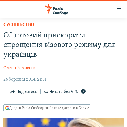
Доступність
посилання
Перейти
СУСПІЛЬСТВО
до
РАДІО СВОБОДА – 70 РОКІВ
ЄС готовий прискорити
основного
ВСЕ ЗА ДОБУ
матеріалу
спрощення візового режиму для
СТАТТІ
Перейти
українців
до
ВІЙНА
ПОЛІТИКА
основної
Олена Ремовська
РОСІЙСЬКА «ФІЛЬТРАЦІЯ»
ЕКОНОМІКА
навігації
Перейти
26 березня 2014, 21:51
ДОНБАС.РЕАЛІЇ
СУСПІЛЬСТВО
до
КРИМ.РЕАЛІЇ
КУЛЬТУРА
Поділитись
Читати без VPN
пошуку
ТИ ЯК?
СПОРТ
Додати Радіо Свобода як бажане джерело в Google
СХЕМИ
УКРАЇНА
КИТАЙ.ВИКЛИКИ
СВІТ