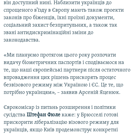
він доступний нині. Наблизити українців до
спрощеного в’їзду в Європу мають також проекти
законів про біженців, їхні проїзні документи,
соціальний захист безпритульних, а також так
звані антидискримінаційні зміни до
законодавства.
«Ми плануємо протягом цього року розпочати
видачу біометричних паспортів і сподіваємося на
те, що наші європейські партнери після остаточного
впровадження цих рішень прискорять процес
безвізового режиму між Україною і ЄС. Це те, що
потрібно українцям», – заявив Арсеній Яценюк.
Єврокомісар із питань розширення і політики
сусідства
Штефан Фюле
каже: у Брюсселі готові
прискорити лібералізацію візового режиму для
українців, якщо Київ продемонструє конкретні