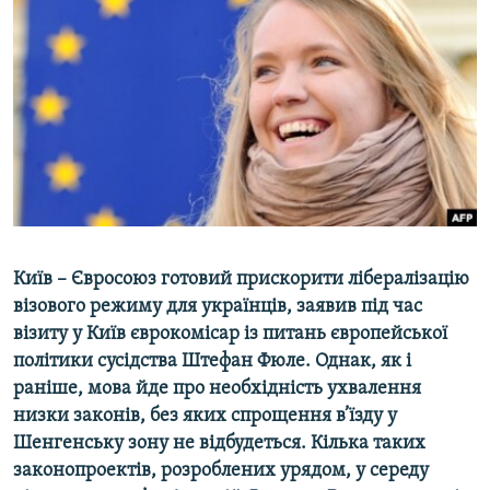
МУЛЬТИМЕДІА
ФОТО
СПЕЦПРОЄКТИ
ПОДКАСТИ
КРИМ РЕАЛІЇ
РУС
УКР
Київ – Євросоюз готовий прискорити лібералізацію
КТАТ
візового режиму для українців, заявив під час
візиту у Київ єврокомісар із питань європейської
політики сусідства Штефан Фюле. Однак, як і
ДОЛУЧАЙСЯ!
раніше, мова йде про необхідність ухвалення
низки законів, без яких спрощення в’їзду у
Шенгенську зону не відбудеться. Кілька таких
законопроектів, розроблених урядом, у середу