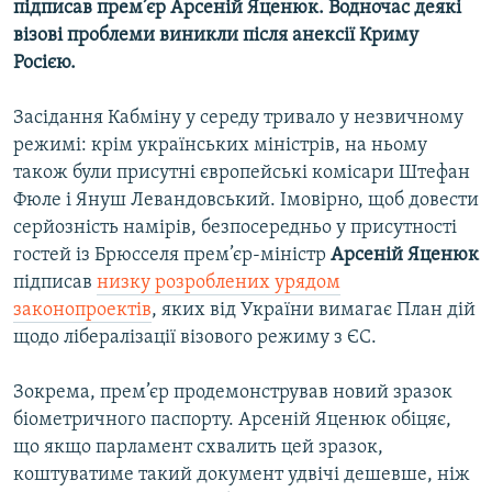
підписав прем’єр Арсеній Яценюк. Водночас деякі
Усі сайти RFE/RL
візові проблеми виникли після анексії Криму
Росією.
Засідання Кабміну у середу тривало у незвичному
режимі: крім українських міністрів, на ньому
також були присутні європейські комісари Штефан
Фюле і Януш Левандовський. Імовірно, щоб довести
серйозність намірів, безпосередньо у присутності
гостей із Брюсселя прем’єр-міністр
Арсеній Яценюк
підписав
низку розроблених урядом
законопроектів
, яких від України вимагає План дій
щодо лібералізації візового режиму з ЄС.
Зокрема, прем’єр продемонстрував новий зразок
біометричного паспорту. Арсеній Яценюк обіцяє,
що якщо парламент схвалить цей зразок,
коштуватиме такий документ удвічі дешевше, ніж