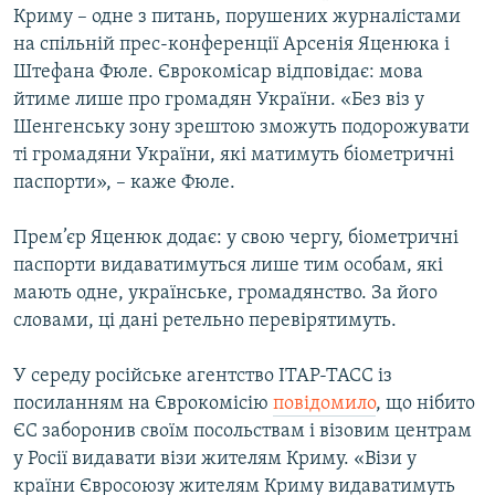
Криму – одне з питань, порушених журналістами
на спільній прес-конференції Арсенія Яценюка і
Штефана Фюле. Єврокомісар відповідає: мова
йтиме лише про громадян України. «Без віз у
Шенгенську зону зрештою зможуть подорожувати
ті громадяни України, які матимуть біометричні
паспорти», – каже Фюле.
Прем’єр Яценюк додає: у свою чергу, біометричні
паспорти видаватимуться лише тим особам, які
мають одне, українське, громадянство. За його
словами, ці дані ретельно перевірятимуть.
У середу російське агентство ІТАР-ТАСС із
посиланням на Єврокомісію
повідомило
, що нібито
ЄС заборонив своїм посольствам і візовим центрам
у Росії видавати візи жителям Криму. «Візи у
країни Євросоюзу жителям Криму видаватимуть