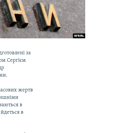
дготовлені за
ом Сергієм
др
ни.
 масових жертв
олишніми
ваються в
 йдеться в