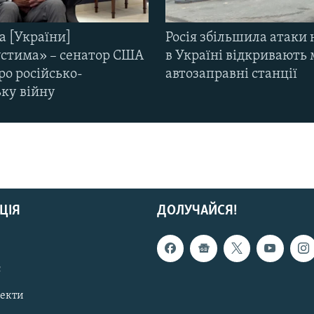
а [України]
Росія збільшила атаки 
стима» – сенатор США
в Україні відкривають 
ро російсько-
автозаправні станції
ьку війну
ЦІЯ
ДОЛУЧАЙСЯ!
с
пекти