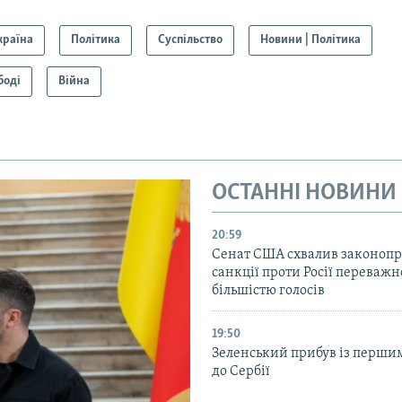
країна
Політика
Суспільство
Новини | Політика
боді
Війна
ОСТАННІ НОВИНИ
20:59
Cенат США схвалив законопр
санкції проти Росії переваж
більшістю голосів
19:50
Зеленський прибув із перши
до Сербії