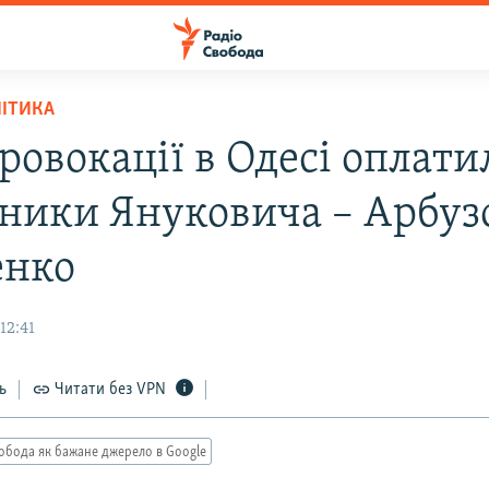
ЛІТИКА
ровокації в Одесі оплати
ники Януковича – Арбузо
енко
12:41
ь
Читати без VPN
обода як бажане джерело в Google