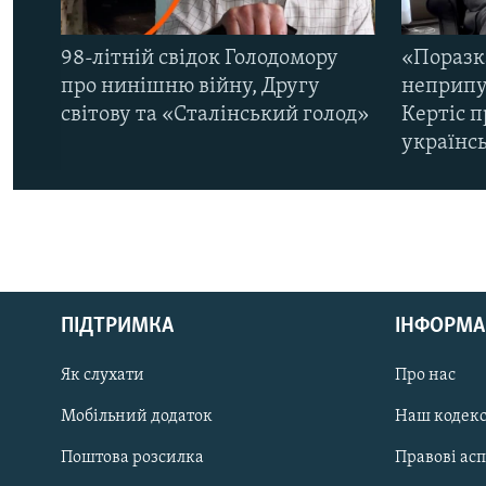
98-літній свідок Голодомору
«Поразк
про нинішню війну, Другу
неприпу
світову та «Сталінський голод»
Кертіс п
українс
КРИМ РЕАЛІЇ
РУС
ПІДТРИМКА
ІНФОРМА
УКР
КТАТ
Як слухати
Про нас
Мобільний додаток
Наш кодек
ДОЛУЧАЙСЯ!
Поштова розсилка
Правові ас