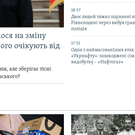
18:57
Двоє людей тяжко поранені 
Рівненщині через вибух гран
поліція
мося на зміну
17:51
ого очікують від
Одна з наймасованіших атак
«Укрнафту»: пошкоджені сім 
видобутку – «Нафтогаз»
и, але зберігає тісні
нського?