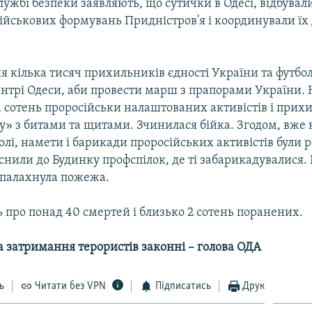
Службі безпеки заявляють, що сутички в Одесі, відбували
ійськових формувань Придністров'я і координували їх
я кілька тисяч прихильників єдності України та футбо
ентрі Одеси, аби провести марш з прапорами України.
а сотень проросійськи налаштованих активістів і прих
» з битами та щитами. Зчинилася бійка. Згодом, вже 
лі, намети і барикади проросійських активістів були 
існили до Будинку профспілок, де ті забарикадувалися.
палахнула пожежа.
 про понад 40 смертей і близько 2 сотень поранених.
на затримання терористів законні – голова ОДА
ь
Читати без VPN
Підписатись
Друк