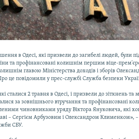
шення в Одесі, які призвели до загибелі людей, були пі
ни та профінансовані колишнім першим віце-прем'єр
олишнім главою Міністерства доходів і зборів Олексан
ро це повідомили у прес-службі Служба безпеки Украї
які сталися 2 травня в Одесі, і призвели до зіткнень та
валися за зовнішнього втручання та профінансовані к
леними чиновниками уряду Віктора Януковича, які хо
аві – Сергієм Арбузовим і Олександром Клименком», –
ужби СБУ.