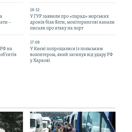
18:32
на
У ГУР заявили про «парад» морських
ати –
дронів біля Ялти, моніторингові канали
писали про атаку на порт
17:08
 РФ на
У Києві попрощалися із польським
об’єктів
волонтером, який загинув від удару РФ
у Харкові