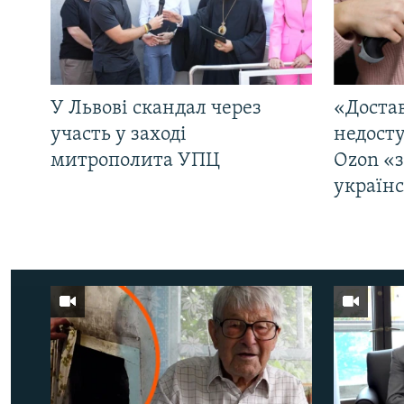
У Львові скандал через
«Достав
участь у заході
недосту
митрополита УПЦ
Ozon «
україн