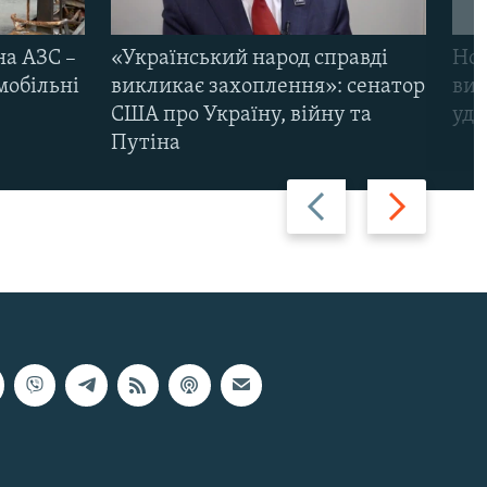
на АЗС –
«Український народ справді
Нов
мобільні
викликає захоплення»: сенатор
виж
США про Україну, війну та
уда
Путіна
Назад
Вперед