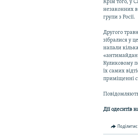
Крім того, у 
незаконних в
групи з Росії.
Другого травн
зібралися у ц
напали кільк
«антимайдану
Куликовому по
їх самих відт
приміщенні с
Повідомляють
Дії одеситів 
Поділитис