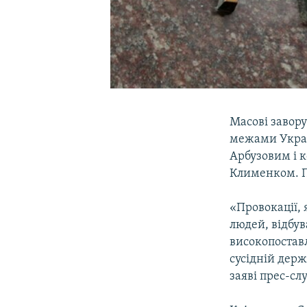
Масові завору
межами Украї
Арбузовим і к
Клименком. П
«Провокації, 
людей, відбу
високопостав
сусідній держ
заяві прес-сл