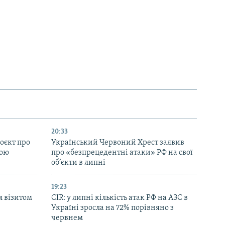
20:33
оєкт про
Український Червоний Хрест заявив
ною
про «безпрецедентні атаки» РФ на свої
об’єкти в липні
19:23
м візитом
CIR: у липні кількість атак РФ на АЗС в
Україні зросла на 72% порівняно з
червнем