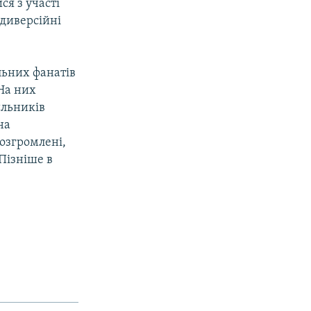
ся з участі
 диверсійні
льних фанатів
 На них
ильників
на
розгромлені,
 Пізніше в