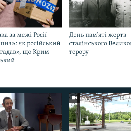
ка за межі Росії
День пам'яті жертв
пна»: як російський
сталінського Велико
згадав», що Крим
терору
ський