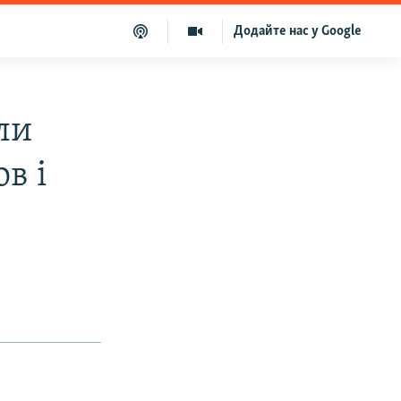
Додайте нас у Google
ли
в і