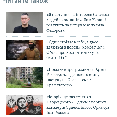
Читайте також
«Я наступив на інтереси багатьох
людей і компаній». Як в Україні
реагують на інтерв’ю Михайла
Федорова
«Один стріляє в себе, а двоє
здаються в полон»: комбат 157-ї
ОМБр про Костянтинівку та
ближні бої
«Повільне прогризання». Армія
РФ готується до нового етапу
наступу на Слов’янськ та
Краматорськ?
«Історія ще раз сміється з
Навроцького». Одним з перших
кавалерів Ордена Білого Орла був
Іван Мазепа