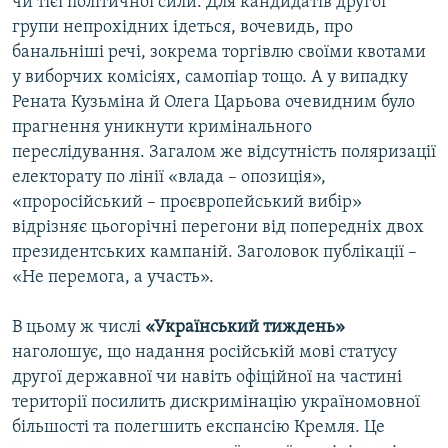
чи тієї політичної сили. Для кандидатів другої
групи непрохідних ідеться, вочевидь, про
банальніші речі, зокрема торгівлю своїми квотами
у виборчих комісіях, самопіар тощо. А у випадку
Рената Кузьміна й Олега Царьова очевидним було
прагнення уникнути кримінального
переслідування. Загалом же відсутність поляризації
електорату по лінії «влада – опозиція»,
«проросійський – проєвропейський вибір»
відрізняє цьогорічні перегони від попередніх двох
президентських кампаній. Заголовок публікації –
«Не перемога, а участь».
В цьому ж числі
«Український тиждень»
наголошує, що надання російській мові статусу
другої державної чи навіть офіційної на частині
території посилить дискримінацію україномовної
більшості та полегшить експансію Кремля. Це