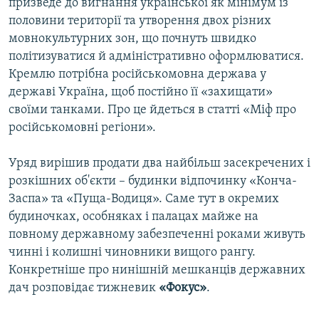
призведе до вигнання української як мінімум із
половини території та утворення двох різних
мовнокультурних зон, що почнуть швидко
політизуватися й адміністративно оформлюватися.
Кремлю потрібна російськомовна держава у
державі Україна, щоб постійно її «захищати»
своїми танками. Про це йдеться в статті «Міф про
російськомовні регіони».
Уряд вирішив продати два найбільш засекречених і
розкішних об'єкти – будинки відпочинку «Конча-
Заспа» та «Пуща-Водиця». Саме тут в окремих
будиночках, особняках і палацах майже на
повному державному забезпеченні роками живуть
чинні і колишні чиновники вищого рангу.
Конкретніше про нинішній мешканців державних
дач розповідає тижневик
«Фокус»
.