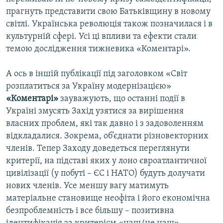
прагнуть представити свою Батьківщину в новому
світлі. Українська революція також позначилася і в
Усі сайти RFE/RL
культурній сфері. Усі ці впливи та ефекти стали
темою дослідження тижневика «Коментарі».
А ось в іншій публікації під заголовком «Світ
розплатиться за Україну модернізацією»
«Коментарі»
зауважують, що останні події в
Україні змусять Захід узятися за вирішення
власних проблем, які так давно і з задоволенням
відкладалися. Зокрема, об’єднати різновекторних
членів. Тепер Заходу доведеться переглянути
критерії, на підставі яких у лоно євроатлантичної
цивілізації (у побуті – ЄС і НАТО) будуть долучати
нових членів. Усе меншу вагу матимуть
матеріальне становище неофіта і його економічна
безпроблемність і все більшу – позитивна