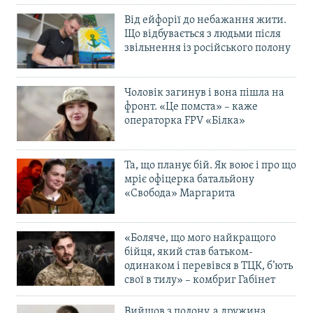
Від ейфорії до небажання жити.
Що відбувається з людьми після
звільнення із російського полону
Чоловік загинув і вона пішла на
фронт. «Це помста» – каже
операторка FPV «Білка»
Та, що планує бій. Як воює і про що
мріє офіцерка батальйону
«Свобода» Маргарита
«Боляче, що мого найкращого
бійця, який став батьком-
одинаком і перевівся в ТЦК, б’ють
свої в тилу» – комбриг Габінет
Вийшов з полону, а дружина