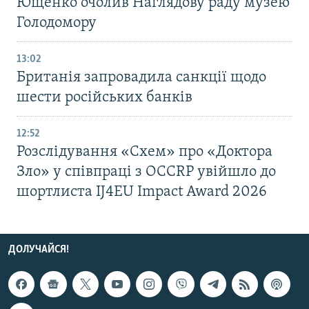
Ющенко очолив Наглядову раду музею
Голодомору
13:02
Британія запровадила санкції щодо
шести російських банків
12:52
Розслідування «Схем» про «Доктора
Зло» у співпраці з OCCRP увійшло до
шортлиста IJ4EU Impact Award 2026
ДОЛУЧАЙСЯ!