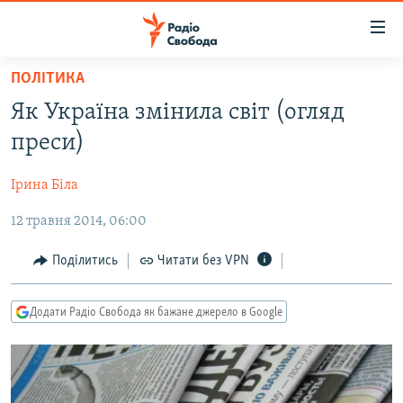
Доступність
посилання
Перейти
ПОЛІТИКА
до
РАДІО СВОБОДА – 70 РОКІВ
Як Україна змінила світ (огляд
основного
ВСЕ ЗА ДОБУ
матеріалу
преси)
СТАТТІ
Перейти
до
Ірина Біла
ВІЙНА
ПОЛІТИКА
основної
12 травня 2014, 06:00
РОСІЙСЬКА «ФІЛЬТРАЦІЯ»
ЕКОНОМІКА
навігації
Перейти
ДОНБАС.РЕАЛІЇ
СУСПІЛЬСТВО
Поділитись
Читати без VPN
до
КРИМ.РЕАЛІЇ
КУЛЬТУРА
пошуку
Додати Радіо Свобода як бажане джерело в Google
ТИ ЯК?
СПОРТ
СХЕМИ
УКРАЇНА
ПРИАЗОВ’Я
СВІТ