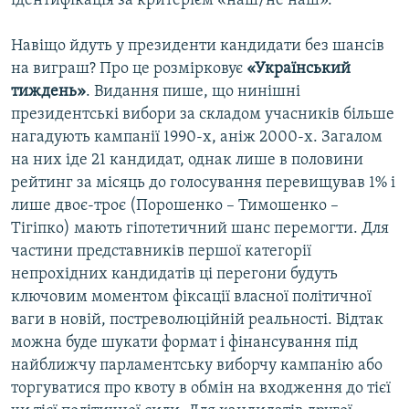
ідентифікація за критерієм «наш/не наш».
Навіщо йдуть у президенти кандидати без шансів
на виграш? Про це розмірковує
«Український
тиждень»
. Видання пише, що нинішні
президентські вибори за складом учасників більше
нагадують кампанії 1990-х, аніж 2000-х. Загалом
на них іде 21 кандидат, однак лише в половини
рейтинг за місяць до голосування перевищував 1% і
лише двоє-троє (Порошенко – Тимошенко –
Тігіпко) мають гіпотетичний шанс перемогти. Для
частини представників першої категорії
непрохідних кандидатів ці перегони будуть
ключовим моментом фіксації власної політичної
ваги в новій, постреволюційній реальності. Відтак
можна буде шукати формат і фінансування під
найближчу парламентську виборчу кампанію або
торгуватися про квоту в обмін на входження до тієї