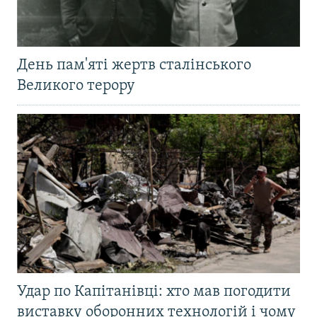
День пам'яті жертв сталінського
Великого терору
Удар по Капітанівці: хто мав погодити
виставку оборонних технологій і чому