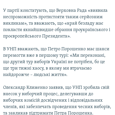
У партії констатують, що Верховна Рада «виявила
неспроможність протистояти таким серйозним
викликам», та вважають, що «край безладу має
покласти якнайшвидше обрання проукраїнського і
проєвропейського Президента».
В УНП вважають, що Петро Порошенко має шанси
перемогти вже в першому турі: «Ми переконані,
що другий тур виборів Україні не потрібен, бо це
ще три тижні хаосу, в якому ми втрачаємо
найдорожче – людські життя».
Олександр Клименко заявив, що УНП зробила свій
внесок у виборчий процес, делегувавши до
виборчих комісій досвідчених і відповідальних
членів, які забезпечать проведення чесних виборів,
та закликав підтримати Петра Порошенка.