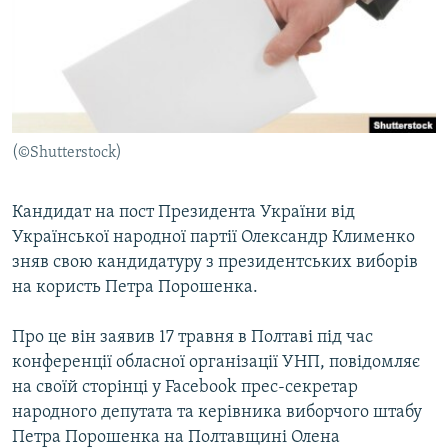
КИТАЙ.ВИКЛИКИ
МУЛЬТИМЕДІА
ФОТО
СПЕЦПРОЄКТИ
(©Shutterstock)
ПОДКАСТИ
Кандидат на пост Президента України від
КРИМ РЕАЛІЇ
Української народної партії Олександр Клименко
РУС
зняв свою кандидатуру з президентських виборів
УКР
на користь Петра Порошенка.
КТАТ
Про це він заявив 17 травня в Полтаві під час
конференції обласної організації УНП, повідомляє
ДОЛУЧАЙСЯ!
на своїй сторінці у Facebook прес-секретар
народного депутата та керівника виборчого штабу
Петра Порошенка на Полтавщині Олена