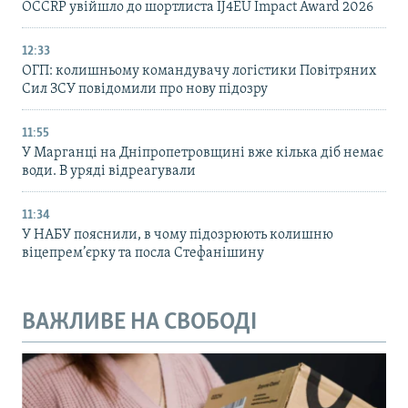
OCCRP увійшло до шортлиста IJ4EU Impact Award 2026
12:33
ОГП: колишньому командувачу логістики Повітряних
Сил ЗСУ повідомили про нову підозру
11:55
У Марганці на Дніпропетровщині вже кілька діб немає
води. В уряді відреагували
11:34
У НАБУ пояснили, в чому підозрюють колишню
віцепрем’єрку та посла Стефанішину
ВАЖЛИВЕ НА СВОБОДІ