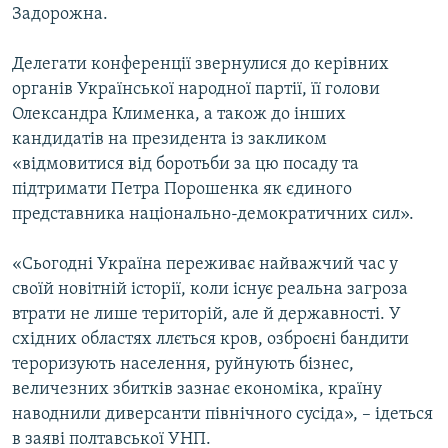
Задорожна.
Усі сайти RFE/RL
Делегати конференції звернулися до керівних
органів Української народної партії, її голови
Олександра Клименка, а також до інших
кандидатів на президента із закликом
«відмовитися від боротьби за цю посаду та
підтримати Петра Порошенка як єдиного
представника національно-демократичних сил».
«Сьогодні Україна переживає найважчий час у
своїй новітній історії, коли існує реальна загроза
втрати не лише територій, але й державності. У
східних областях ллється кров, озброєні бандити
тероризують населення, руйнують бізнес,
величезних збитків зазнає економіка, країну
наводнили диверсанти північного сусіда», – ідеться
в заяві полтавської УНП.