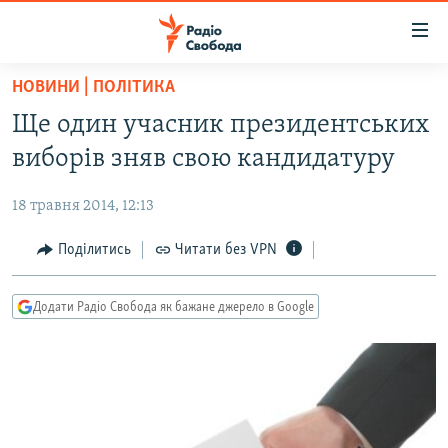
Доступність
посилання
Перейти
НОВИНИ | ПОЛІТИКА
до
РАДІО СВОБОДА – 70 РОКІВ
Ще один учасник президентських
основного
ВСЕ ЗА ДОБУ
матеріалу
виборів зняв свою кандидатуру
СТАТТІ
Перейти
до
18 травня 2014, 12:13
ВІЙНА
ПОЛІТИКА
основної
РОСІЙСЬКА «ФІЛЬТРАЦІЯ»
Поділитись
Читати без VPN
ЕКОНОМІКА
навігації
Перейти
ДОНБАС.РЕАЛІЇ
СУСПІЛЬСТВО
до
Додати Радіо Свобода як бажане джерело в Google
КРИМ.РЕАЛІЇ
КУЛЬТУРА
пошуку
ТИ ЯК?
СПОРТ
СХЕМИ
УКРАЇНА
ПРИАЗОВ’Я
СВІТ