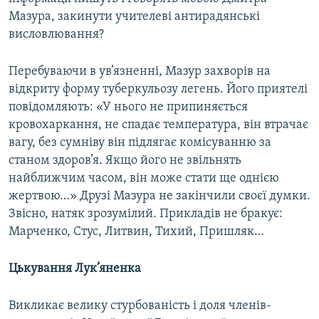
Мазура, закинути учителеві антирадянські
висловлювання?
Перебуваючи в ув’язненні, Мазур захворів на
відкриту форму туберкульозу легень. Його приятелі
повідомляють: «У нього не припиняється
кровохаркання, не спадає температура, він втрачає
вагу, без сумніву він підлягає комісуванню за
станом здоров’я. Якщо його не звільнять
найближчим часом, він може стати ще однією
жертвою…» Друзі Мазура не закінчили своєї думки.
Звісно, натяк зрозумілий. Прикладів не бракує:
Марченко, Стус, Литвин, Тихий, Пришляк…
Цькування Лук’яненка
Викликає велику стурбованість і доля членів-