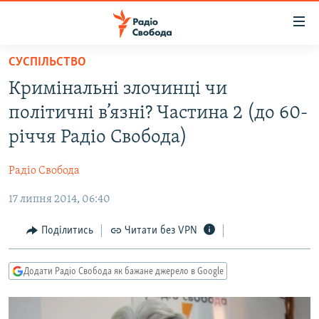
Доступність
посилання
Перейти
СУСПІЛЬСТВО
до
РАДІО СВОБОДА – 70 РОКІВ
Кримінальні злочинці чи
основного
ВСЕ ЗА ДОБУ
матеріалу
політичні в’язні? Частина 2 (до 60-
СТАТТІ
Перейти
річчя Радіо Свобода)
до
ВІЙНА
ПОЛІТИКА
основної
Радіо Свобода
РОСІЙСЬКА «ФІЛЬТРАЦІЯ»
ЕКОНОМІКА
навігації
Перейти
17 липня 2014, 06:40
ДОНБАС.РЕАЛІЇ
СУСПІЛЬСТВО
до
КРИМ.РЕАЛІЇ
КУЛЬТУРА
Поділитись
Читати без VPN
пошуку
ТИ ЯК?
СПОРТ
Додати Радіо Свобода як бажане джерело в Google
СХЕМИ
УКРАЇНА
КИТАЙ.ВИКЛИКИ
СВІТ