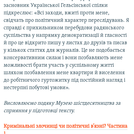
засновник Української Гельсінської спілки
підкреслює: «Всі заходи, вжиті проти мене,
свідчать про політичний характер переслідувань. Я
справді є прихильником перебудови радянського
суспільства у напрямку демократизації й гласності
й про це відкрито пишу у листах до друзів та писав
у кількох статтях для журналів. Це не подобається
консервативним силам і вони позбавляють мене
можливості брати участь у суспільному житті
шляхом позбавлення мене квартири й виселення
до робітничого гуртожитку під постійний нагляд і
нестерпні побутові умови».
Висловлюємо подяку Музею шістдесятництва за
сприяння у підготовці тексту.
Кримінальні злочинці чи політичні в’язні? Частина
1