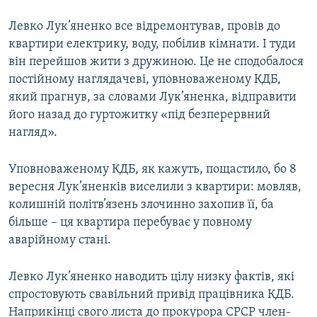
Левко Лук’яненко все відремонтував, провів до
квартири електрику, воду, побілив кімнати. І туди
він перейшов жити з дружиною. Це не сподобалося
постійному наглядачеві, уповноваженому КДБ,
який прагнув, за словами Лук’яненка, відправити
його назад до гуртожитку «під безперервний
нагляд».
Уповноваженому КДБ, як кажуть, пощастило, бо 8
вересня Лук’яненків виселили з квартири: мовляв,
колишній політв’язень злочинно захопив її, ба
більше – ця квартира перебуває у повному
аварійному стані.
Левко Лук’яненко наводить цілу низку фактів, які
спростовують свавільний привід працівника КДБ.
Наприкінці свого листа до прокурора СРСР член-