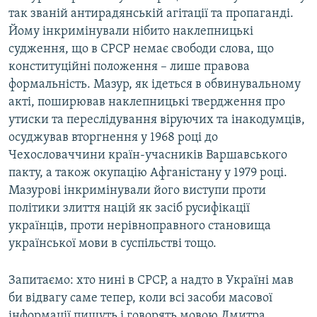
так званій антирадянській агітації та пропаганді.
Йому інкримінували нібито наклепницькі
судження, що в СРСР немає свободи слова, що
конституційні положення – лише правова
формальність. Мазур, як ідеться в обвинувальному
акті, поширював наклепницькі твердження про
утиски та переслідування віруючих та інакодумців,
осуджував вторгнення у 1968 році до
Чехословаччини країн-учасників Варшавського
пакту, а також окупацію Афганістану у 1979 році.
Мазурові інкримінували його виступи проти
політики злиття націй як засіб русифікації
українців, проти нерівноправного становища
української мови в суспільстві тощо.
Запитаємо: хто нині в СРСР, а надто в Україні мав
би відвагу саме тепер, коли всі засоби масової
інформації пишуть і говорять мовою Дмитра