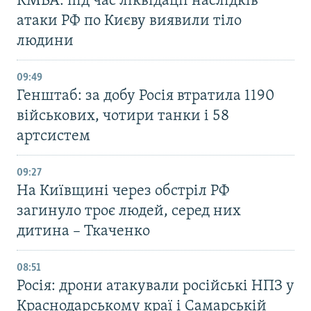
КМВА: під час ліквідації наслідків
атаки РФ по Києву виявили тіло
людини
09:49
Генштаб: за добу Росія втратила 1190
військових, чотири танки і 58
артсистем
09:27
На Київщині через обстріл РФ
загинуло троє людей, серед них
дитина – Ткаченко
08:51
Росія: дрони атакували російські НПЗ у
Краснодарському краї і Самарській