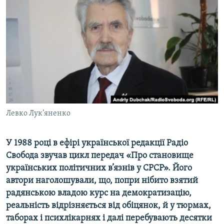
МУЛЬТИМЕДІА
ФОТО
СПЕЦПРОЄКТИ
ПОДКАСТИ
КРИМ РЕАЛІЇ
РУС
Левко Лук’яненко
УКР
КТАТ
У 1988 році в ефірі української редакції Радіо
Свобода звучав цикл передач «Про становище
ДОЛУЧАЙСЯ!
українських політичних в’язнів у СРСР». Його
автори наголошували, що, попри нібито взятий
радянською владою курс на демократизацію,
реальність відрізняється від обіцянок, й у тюрмах,
таборах і психлікарнях і далі перебувають десятки