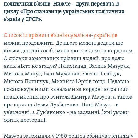
політичних в’язнів. Нижче – друга передача із
Усі сайти RFE/RL
циклу «Про становище українських політичних
в’язнів у СРСР».
Список із прізвищ в’язнів сумління-українців
можна продовжити. До нього можна додати ще
кілька десятків осіб, імена яких відомі за кордоном.
А скільки замовчаних прізвищ людей, про долю
яких ніхто не згадує? Наприклад, Василь Мазурак,
Микола Манус, Іван Мумичак, Євген Поліщук,
Микола Потапчук, Михайло Юрків тощо. Недавно
позацензуреними каналами за кордон потрапили
повідомлення про вчителя Дмитра Мазура, а також
про юриста Левка Лук’яненка. Нині Мазур – в
ув’язненні, а Лук’яненко – на засланні. Їхні умови
життя нестерпні.
Мазура затримали у 1980 році за обвинуваченням у