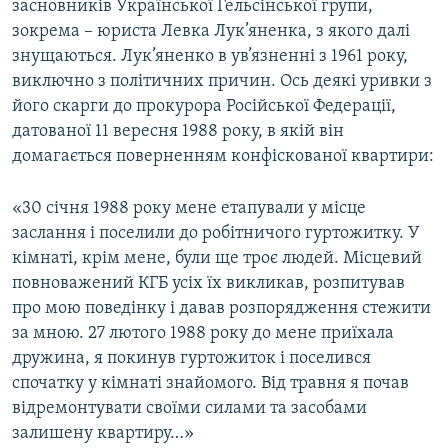
засновників Української Гельсінської групи,
зокрема – юриста Левка Лук’яненка, з якого далі
знущаються. Лук’яненко в ув’язненні з 1961 року,
виключно з політичних причин. Ось деякі уривки з
його скарги до прокурора Російської Федерації,
датованої 11 вересня 1988 року, в якій він
домагається поверненням конфіскованої квартири:
«30 січня 1988 року мене етапували у місце
заслання і поселили до робітничого гуртожитку. У
кімнаті, крім мене, були ще троє людей. Місцевий
повноважений КГБ усіх їх викликав, розпитував
про мою поведінку і давав розпорядження стежити
за мною. 27 лютого 1988 року до мене приїхала
дружина, я покинув гуртожиток і поселився
спочатку у кімнаті знайомого. Від травня я почав
відремонтувати своїми силами та засобами
залишену квартиру…»