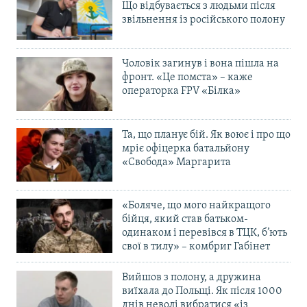
Що відбувається з людьми після
звільнення із російського полону
Чоловік загинув і вона пішла на
фронт. «Це помста» – каже
операторка FPV «Білка»
Та, що планує бій. Як воює і про що
мріє офіцерка батальйону
«Свобода» Маргарита
«Боляче, що мого найкращого
бійця, який став батьком-
одинаком і перевівся в ТЦК, б’ють
свої в тилу» – комбриг Габінет
Вийшов з полону, а дружина
виїхала до Польщі. Як після 1000
днів неволі вибратися «із