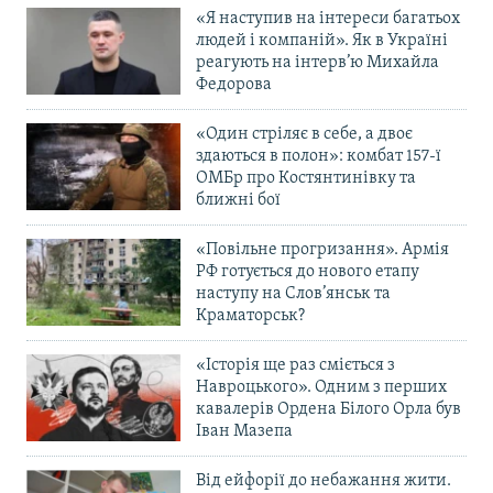
«Я наступив на інтереси багатьох
людей і компаній». Як в Україні
реагують на інтерв’ю Михайла
Федорова
«Один стріляє в себе, а двоє
здаються в полон»: комбат 157-ї
ОМБр про Костянтинівку та
ближні бої
«Повільне прогризання». Армія
РФ готується до нового етапу
наступу на Слов’янськ та
Краматорськ?
«Історія ще раз сміється з
Навроцького». Одним з перших
кавалерів Ордена Білого Орла був
Іван Мазепа
Від ейфорії до небажання жити.