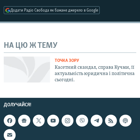
МУЛЬТИМЕДІА
Додати Радіо Свобода як бажане джерело в Google
ФОТО
СПЕЦПРОЄКТИ
ПОДКАСТИ
НА ЦЮ Ж ТЕМУ
КРИМ РЕАЛІЇ
ТОЧКА ЗОРУ
РУС
Касетний скандал, справа Кучми, її
актуальність юридична і політична
УКР
сьогодні.
КТАТ
ДОЛУЧАЙСЯ!
ДОЛУЧАЙСЯ!