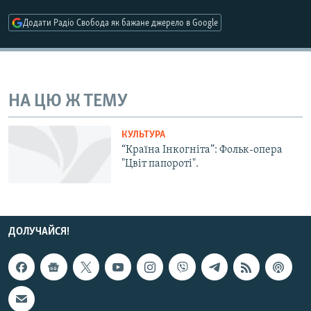
МУЛЬТИМЕДІА
Додати Радіо Свобода як бажане джерело в Google
ФОТО
СПЕЦПРОЄКТИ
ПОДКАСТИ
НА ЦЮ Ж ТЕМУ
КРИМ РЕАЛІЇ
КУЛЬТУРА
РУС
“Країна Інкогніта”: Фольк-опера
"Цвіт папороті".
УКР
КТАТ
ДОЛУЧАЙСЯ!
ДОЛУЧАЙСЯ!