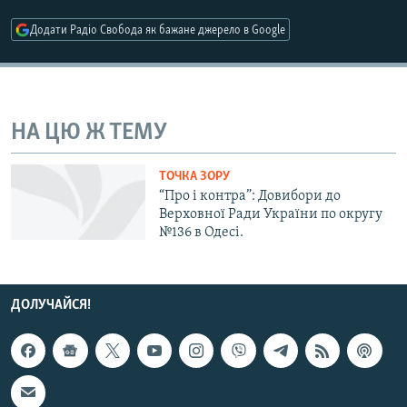
МУЛЬТИМЕДІА
Додати Радіо Свобода як бажане джерело в Google
ФОТО
СПЕЦПРОЄКТИ
ПОДКАСТИ
НА ЦЮ Ж ТЕМУ
КРИМ РЕАЛІЇ
ТОЧКА ЗОРУ
РУС
“Про і контра”: Довибори до
Верховної Ради України по округу
УКР
№136 в Одесі.
КТАТ
ДОЛУЧАЙСЯ!
ДОЛУЧАЙСЯ!