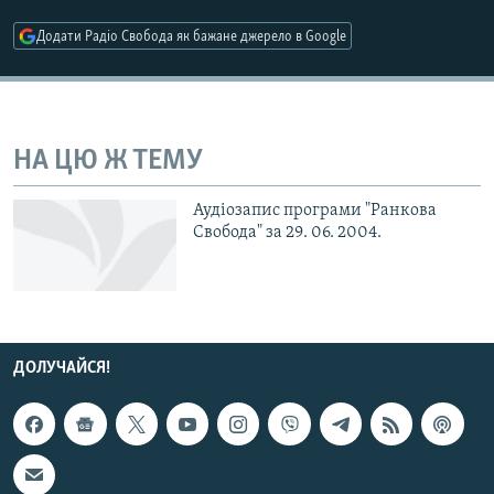
КИТАЙ.ВИКЛИКИ
Додати Радіо Свобода як бажане джерело в Google
МУЛЬТИМЕДІА
ФОТО
СПЕЦПРОЄКТИ
НА ЦЮ Ж ТЕМУ
ПОДКАСТИ
Аудіозапис програми "Ранкова
Свобода" за 29. 06. 2004.
КРИМ РЕАЛІЇ
РУС
УКР
КТАТ
ДОЛУЧАЙСЯ!
ДОЛУЧАЙСЯ!