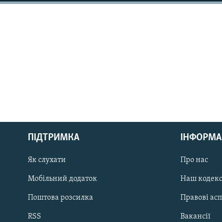
МУЛЬТИМЕДІА
ФОТО
СПЕЦПРОЄКТИ
ПОДКАСТИ
КРИМ РЕАЛІЇ
РУС
ПІДТРИМКА
ІНФОРМА
УКР
Як слухати
Про нас
КТАТ
Мобільний додаток
Наш кодек
ДОЛУЧАЙСЯ!
Поштова розсилка
Правові ас
RSS
Вакансії