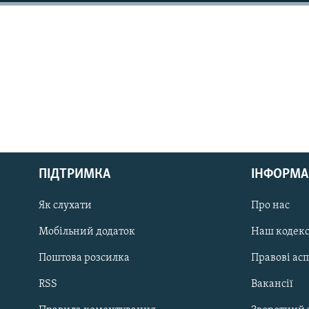
МУЛЬТИМЕДІА
ФОТО
СПЕЦПРОЄКТИ
ПОДКАСТИ
КРИМ РЕАЛІЇ
ПІДТРИМКА
ІНФОРМА
РУС
Як слухати
Про нас
УКР
Мобільний додаток
Наш кодек
КТАТ
Поштова розсилка
Правові ас
ДОЛУЧАЙСЯ!
RSS
Вакансії