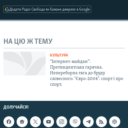
МУЛЬТИМЕДІА
Додати Радіо Свобода як бажане джерело в Google
ФОТО
СПЕЦПРОЄКТИ
ПОДКАСТИ
НА ЦЮ Ж ТЕМУ
КРИМ РЕАЛІЇ
КУЛЬТУРА
РУС
“Інтернет-майдан”:
Претиндентська гарячка.
УКР
Непереборна тяга до бруду
словесного. "Євро-2004": спорт і про
КТАТ
спорт.
ДОЛУЧАЙСЯ!
ДОЛУЧАЙСЯ!