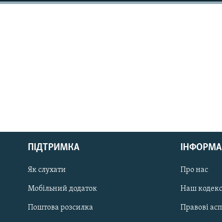
МУЛЬТИМЕДІА
ФОТО
СПЕЦПРОЄКТИ
ПОДКАСТИ
КРИМ РЕАЛІЇ
РУС
ПІДТРИМКА
ІНФОРМА
УКР
КТАТ
Як слухати
Про нас
Мобільний додаток
Наш кодек
ДОЛУЧАЙСЯ!
Поштова розсилка
Правові ас