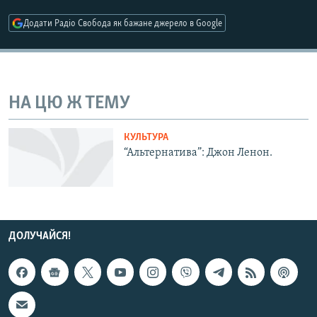
МУЛЬТИМЕДІА
Додати Радіо Свобода як бажане джерело в Google
ФОТО
СПЕЦПРОЄКТИ
ПОДКАСТИ
НА ЦЮ Ж ТЕМУ
КРИМ РЕАЛІЇ
КУЛЬТУРА
РУС
“Альтернатива”: Джон Ленон.
УКР
КТАТ
ДОЛУЧАЙСЯ!
ДОЛУЧАЙСЯ!