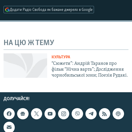
МУЛЬТИМЕДІА
Додати Радіо Свобода як бажане джерело в Google
ФОТО
СПЕЦПРОЄКТИ
ПОДКАСТИ
НА ЦЮ Ж ТЕМУ
КРИМ РЕАЛІЇ
КУЛЬТУРА
РУС
“Сюжети”: Андрій Таранов про
фільм “Нічна варта”; Дослідження
УКР
чорнобильської зони; Поезія Рудакі.
КТАТ
ДОЛУЧАЙСЯ!
ДОЛУЧАЙСЯ!