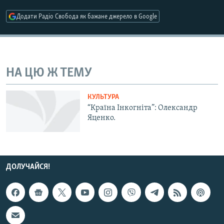
МУЛЬТИМЕДІА
Додати Радіо Свобода як бажане джерело в Google
ФОТО
СПЕЦПРОЄКТИ
ПОДКАСТИ
НА ЦЮ Ж ТЕМУ
КРИМ РЕАЛІЇ
КУЛЬТУРА
РУС
“Країна Інкогніта”: Олександр
Яценко.
УКР
КТАТ
ДОЛУЧАЙСЯ!
ДОЛУЧАЙСЯ!