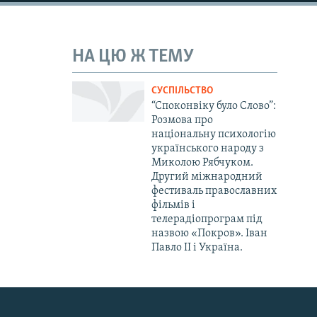
НА ЦЮ Ж ТЕМУ
СУСПІЛЬСТВО
“Споконвіку було Слово”:
Розмова про
національну психологію
українського народу з
Миколою Рябчуком.
Другий міжнародний
фестиваль православних
фільмів і
телерадіопрограм під
назвою «Покров». Іван
Павло II і Україна.