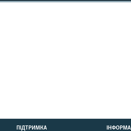
КИТАЙ.ВИКЛИКИ
МУЛЬТИМЕДІА
ФОТО
СПЕЦПРОЄКТИ
ПОДКАСТИ
КРИМ РЕАЛІЇ
РУС
ПІДТРИМКА
ІНФОРМА
УКР