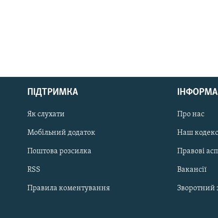
КРИМ РЕАЛІЇ
РУС
ПІДТРИМКА
ІНФОРМА
УКР
КТАТ
Як слухати
Про нас
Мобільний додаток
Наш кодек
ДОЛУЧАЙСЯ!
Поштова розсилка
Правові ас
RSS
Вакансії
Правила коментування
Зворотний 
Усі сайти RFE/RL