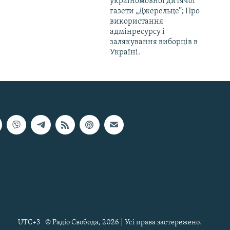
україномовної дитячої
газети „Джерельце”; Про
використання
адмінресурсу і
залякування виборців в
Україні.
UTC+3
© Радіо Свобода, 2026 | Усі права застережено.