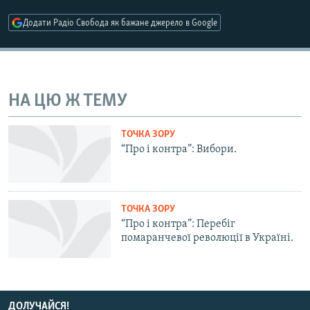
МУЛЬТИМЕДІА
Додати Радіо Свобода як бажане джерело в Google
ФОТО
СПЕЦПРОЄКТИ
ПОДКАСТИ
НА ЦЮ Ж ТЕМУ
КРИМ РЕАЛІЇ
ТОЧКА ЗОРУ
РУС
“Про і контра”: Вибори.
УКР
КТАТ
ТОЧКА ЗОРУ
“Про і контра”: Перебіг
ДОЛУЧАЙСЯ!
помаранчевої революції в Україні.
ДОЛУЧАЙСЯ!