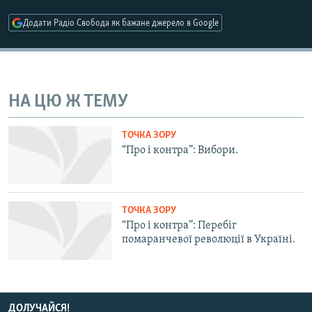
МУЛЬТИМЕДІА
Додати Радіо Свобода як бажане джерело в Google
ФОТО
СПЕЦПРОЄКТИ
ПОДКАСТИ
НА ЦЮ Ж ТЕМУ
КРИМ РЕАЛІЇ
ТОЧКА ЗОРУ
РУС
“Про і контра”: Вибори.
УКР
КТАТ
ТОЧКА ЗОРУ
“Про і контра”: Перебіг
ДОЛУЧАЙСЯ!
помаранчевої революції в Україні.
ДОЛУЧАЙСЯ!