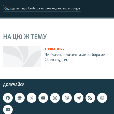
МУЛЬТИМЕДІА
Додати Радіо Свобода як бажане джерело в Google
ФОТО
СПЕЦПРОЄКТИ
ПОДКАСТИ
НА ЦЮ Ж ТЕМУ
КРИМ РЕАЛІЇ
ТОЧКА ЗОРУ
РУС
Чи будуть остаточними виборами
26-го грудня.
УКР
КТАТ
ДОЛУЧАЙСЯ!
ДОЛУЧАЙСЯ!