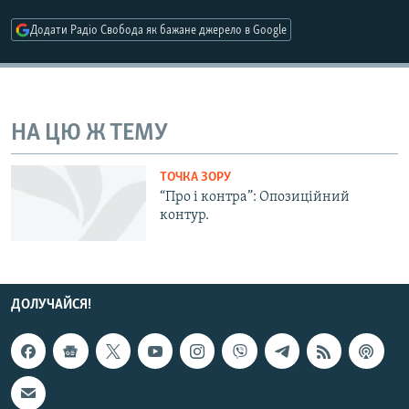
МУЛЬТИМЕДІА
Додати Радіо Свобода як бажане джерело в Google
ФОТО
СПЕЦПРОЄКТИ
ПОДКАСТИ
НА ЦЮ Ж ТЕМУ
КРИМ РЕАЛІЇ
ТОЧКА ЗОРУ
РУС
“Про і контра”: Опозиційний
контур.
УКР
КТАТ
ДОЛУЧАЙСЯ!
ДОЛУЧАЙСЯ!